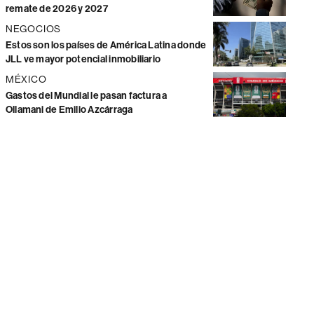
remate de 2026 y 2027
NEGOCIOS
Estos son los países de América Latina donde
JLL ve mayor potencial inmobiliario
MÉXICO
Gastos del Mundial le pasan factura a
Ollamani de Emilio Azcárraga