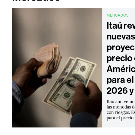
MERCADOS
Itaú re
nueva
proyec
precio 
Améric
para e
2026 y
Itaú aún ve un
las monedas d
con riesgos. E
para el precio