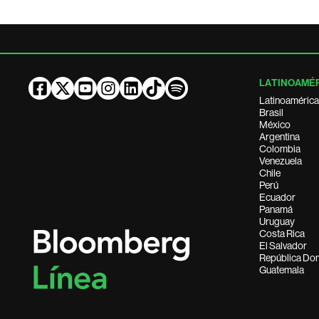
LATINOAMÉ
Latinoamérica
Brasil
México
Argentina
Colombia
Venezuela
Chile
Perú
Ecuador
Panamá
Uruguay
Costa Rica
El Salvador
República Do
Guatemala