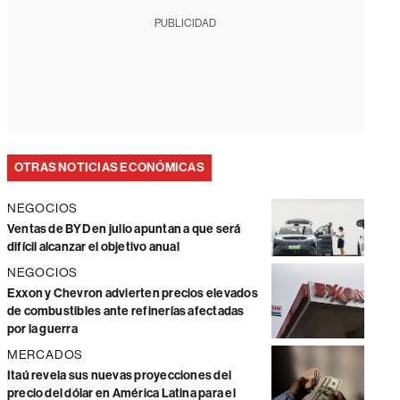
PUBLICIDAD
OTRAS NOTICIAS ECONÓMICAS
NEGOCIOS
Ventas de BYD en julio apuntan a que será
difícil alcanzar el objetivo anual
NEGOCIOS
Exxon y Chevron advierten precios elevados
de combustibles ante refinerías afectadas
por la guerra
MERCADOS
Itaú revela sus nuevas proyecciones del
precio del dólar en América Latina para el