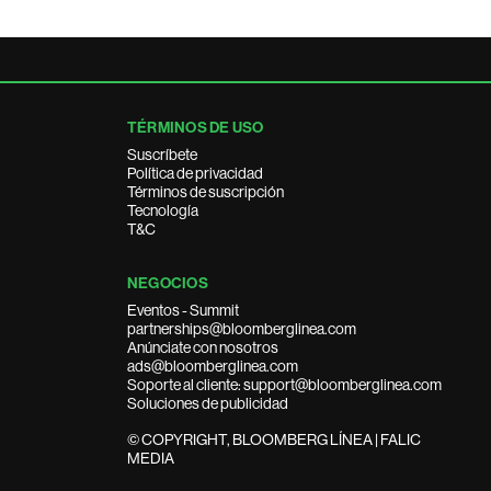
TÉRMINOS DE USO
Suscríbete
Política de privacidad
Términos de suscripción
Tecnología
T&C
NEGOCIOS
Eventos - Summit
partnerships@bloomberglinea.com
Anúnciate con nosotros
ads@bloomberglinea.com
Soporte al cliente: support@bloomberglinea.com
Soluciones de publicidad
© COPYRIGHT, BLOOMBERG LÍNEA | FALIC
MEDIA