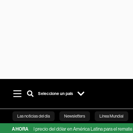
Seleccione un país
Las noticias del día
Newsletters
Línea Mundial
iones del precio del dólar en América Latina para el remate de 20
AHORA
Bloomberg 