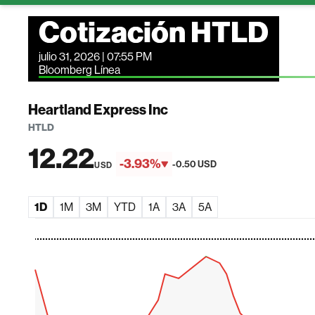
Cotización HTLD
julio 31, 2026 | 07:55 PM
Bloomberg Línea
Heartland Express Inc
HTLD
12.22
-3.93%
-0.50 USD
USD
1D
1M
3M
YTD
1A
3A
5A