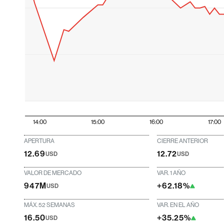
14:00
15:00
16:00
17:00
APERTURA
CIERRE ANTERIOR
12.69
12.72
USD
USD
VALOR DE MERCADO
VAR. 1 AÑO
947M
+62.18%
USD
MÁX. 52 SEMANAS
VAR. EN EL AÑO
16.50
+35.25%
USD