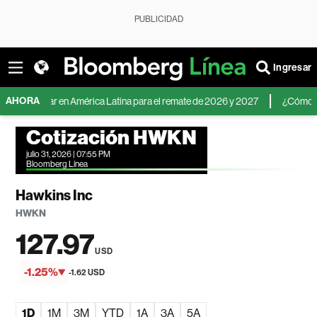
PUBLICIDAD
Ingresar
AHORA
el dólar en América Latina para el remate de 2026 y 2027
¿Cómo invertir 
Cotización HWKN
julio 31, 2026 | 07:55 PM
Bloomberg Línea
Hawkins Inc
HWKN
127.97
USD
-1.25%
-1.62 USD
1D
1M
3M
YTD
1A
3A
5A