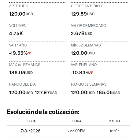
APERTURA
CIERRE ANTERIOR
120.00
129.59
USD
USD
VOLUMEN
VALOR DE MERCADO
4.75K
2.67B
USD
VAR. 1 AÑO
MÍN. 52 SEMANAS
-19.55%
120.00
USD
MÁX. 52 SEMANAS
VAR. EN EL AÑO
185.05
-10.83%
USD
RANGO DEL DÍA
RANGO 52 SEMANAS
120.00
-
127.97
120.00
-
185.05
USD
USD
USD
USD
Evolución de la cotización:
FECHA
HORA
PRECIO
7/31/2026
7:55:00 PM
127.97