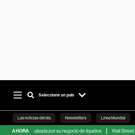
Seleccione un país
Las noticias del día
Newsletters
Línea Mundial
mestral impulsada por su negocio de líquidos
AHORA
Wall Street busc
Bloomberg 