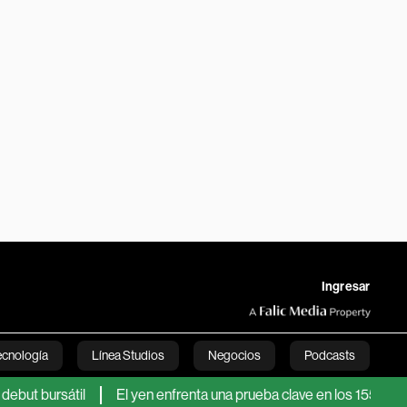
Ingresar
ecnología
Línea Studios
Negocios
Podcasts
bursátil
El yen enfrenta una prueba clave en los 155 por dólar tr
English