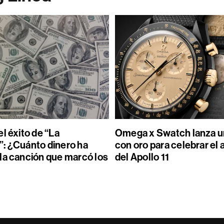
l éxito de “La
Omega x Swatch lanza un
: ¿Cuánto dinero ha
con oro para celebrar el 
la canción que marcó los
del Apollo 11