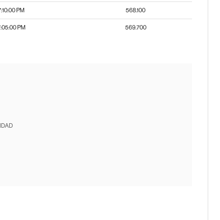
7:10:00 PM
568.100
7:05:00 PM
569.700
IDAD