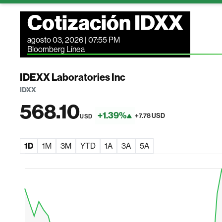
Cotización IDXX
agosto 03, 2026 | 07:55 PM
Bloomberg Línea
IDEXX Laboratories Inc
IDXX
568.10
+1.39%
+7.78 USD
USD
1D
1M
3M
YTD
1A
3A
5A