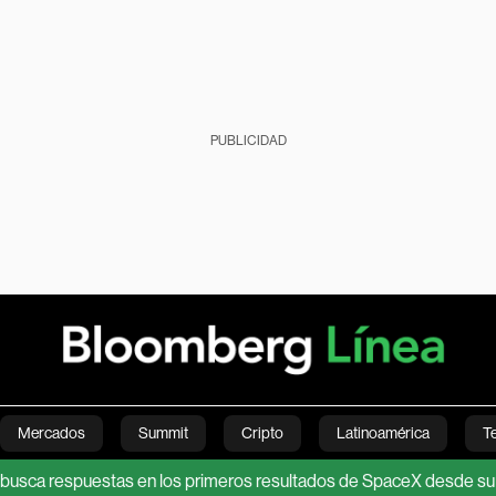
PUBLICIDAD
Mercados
Summit
Cripto
Latinoamérica
T
a respuestas en los primeros resultados de SpaceX desde su debut 
Green
Economía
Estilo de vida
Mundo
Videos