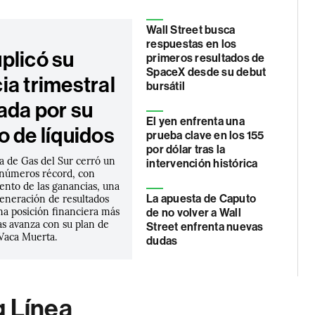
Wall Street busca
respuestas en los
plicó su
primeros resultados de
SpaceX desde su debut
ia trimestral
bursátil
ada por su
El yen enfrenta una
o de líquidos
prueba clave en los 155
por dólar tras la
a de Gas del Sur cerró un
intervención histórica
números récord, con
ento de las ganancias, una
generación de resultados
La apuesta de Caputo
na posición financiera más
de no volver a Wall
as avanza con su plan de
Street enfrenta nuevas
Vaca Muerta.
dudas
g Línea