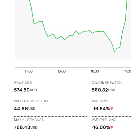
14:00
15:00
16:00
17:0
APERTURA
CIERRE ANTERIOR
574.50
560.32
USD
USD
VALOR DE MERCADO
VAR. 1 AÑO
44.8B
-16.84%
USD
MÁX. 52 SEMANAS
VAR. EN EL AÑO
768.43
-16.00%
USD