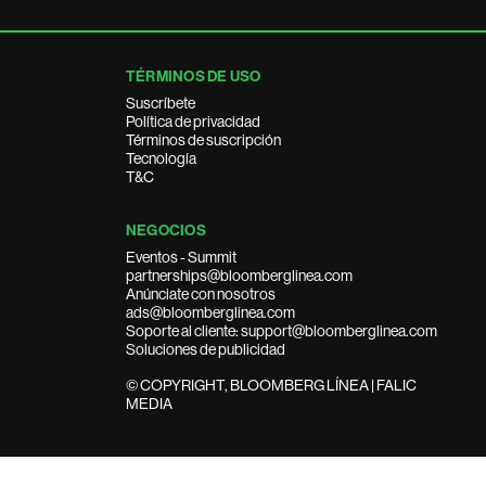
TÉRMINOS DE USO
Suscríbete
Política de privacidad
Términos de suscripción
Tecnología
T&C
NEGOCIOS
Eventos - Summit
partnerships@bloomberglinea.com
Anúnciate con nosotros
ads@bloomberglinea.com
Soporte al cliente: support@bloomberglinea.com
Soluciones de publicidad
© COPYRIGHT, BLOOMBERG LÍNEA | FALIC
MEDIA