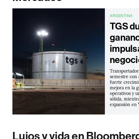
ARGENTINA
TGS du
gananc
impuls
negoci
Transportador
semestre con 
fuerte crecimi
mejora en la 
operativos y u
sólida, mientr
expansión en 
Lujos y vida en Bloomber