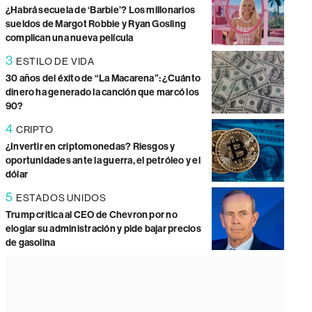
¿Habrá secuela de ‘Barbie’? Los millonarios
sueldos de Margot Robbie y Ryan Gosling
complican una nueva película
3
ESTILO DE VIDA
30 años del éxito de “La Macarena”: ¿Cuánto
dinero ha generado la canción que marcó los
90?
4
CRIPTO
¿Invertir en criptomonedas? Riesgos y
oportunidades ante la guerra, el petróleo y el
dólar
5
ESTADOS UNIDOS
Trump critica al CEO de Chevron por no
elogiar su administración y pide bajar precios
de gasolina