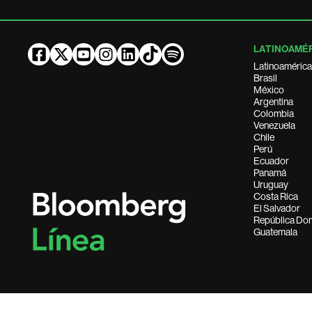
LATINOAMÉ
Latinoamérica
Brasil
México
Argentina
Colombia
Venezuela
Chile
Perú
Ecuador
Panamá
Uruguay
Costa Rica
El Salvador
República Do
Guatemala