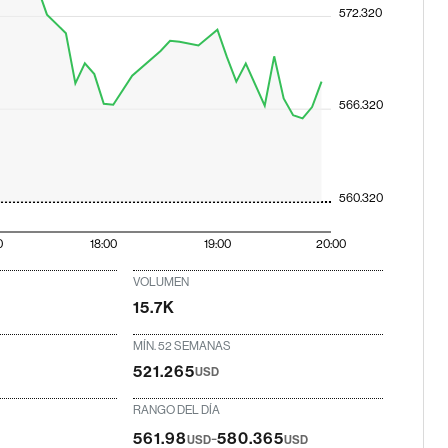
572.320
566.320
560.320
0
18:00
19:00
20:00
VOLUMEN
15.7K
MÍN. 52 SEMANAS
521.265
USD
RANGO DEL DÍA
-
561.98
580.365
USD
USD