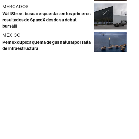
MERCADOS
Wall Street busca respuestas en los primeros
resultados de SpaceX desde su debut
bursátil
MÉXICO
Pemex duplica quema de gas natural por falta
de infraestructura