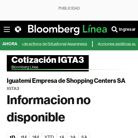
PUBLICIDAD
Ingresar
AHORA
 compra de activos de Situational Awareness
Acciones asiáticas avanzan por
Cotización IGTA3
Bloomberg Línea
Iguatemi Empresa de Shopping Centers SA
IGTA3
Informacion no
disponible
1D
1M
3M
YTD
1A
3A
5A