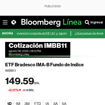
PUBLICIDAD
Ingresar
AHORA
 la intervención conjunta de EE.UU. y Japón
¿Qué países de América Latina
Cotización IMBB11
agosto 06, 2026 | 08:10 PM
Bloomberg Línea
ETF Bradesco IMA-B Fundo de Indice
IMBB11
149.59
BRL
-0.11%
-0.16 BRL
1D
1M
3M
YTD
1A
3A
5A