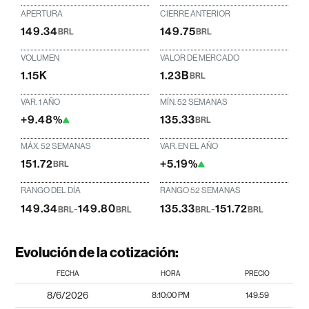
APERTURA
CIERRE ANTERIOR
149.34
149.75
BRL
BRL
VOLUMEN
VALOR DE MERCADO
1.15K
1.23B
BRL
VAR. 1 AÑO
MÍN. 52 SEMANAS
+9.48%
135.33
BRL
MÁX. 52 SEMANAS
VAR. EN EL AÑO
151.72
+5.19%
BRL
RANGO DEL DÍA
RANGO 52 SEMANAS
149.34
-
149.80
135.33
-
151.72
BRL
BRL
BRL
BRL
Evolución de la cotización:
FECHA
HORA
PRECIO
8/6/2026
8:10:00 PM
149.59