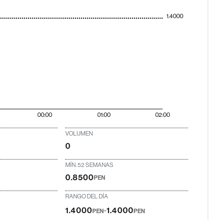
1.4000
00:00
01:00
02:00
VOLUMEN
0
MÍN. 52 SEMANAS
0.8500
PEN
RANGO DEL DÍA
-
1.4000
1.4000
PEN
PEN