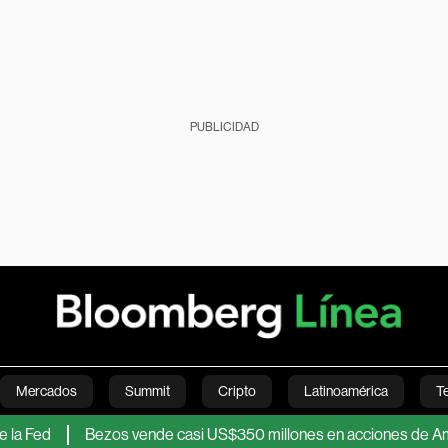
PUBLICIDAD
Mercados
Summit
Cripto
Latinoamérica
T
d
Bezos vende casi US$350 millones en acciones de Amazon tr
Green
Economía
Estilo de vida
Mundo
Videos