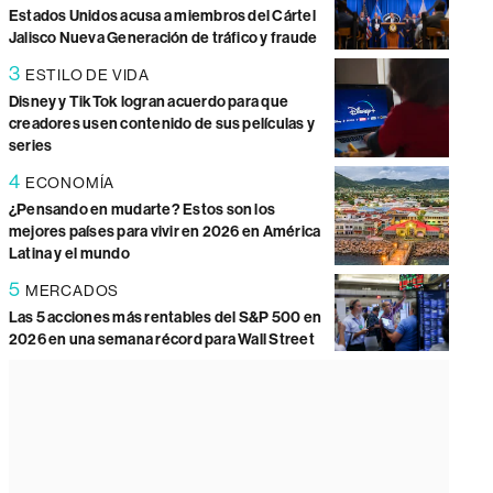
Estados Unidos acusa a miembros del Cártel
Jalisco Nueva Generación de tráfico y fraude
3
ESTILO DE VIDA
Disney y TikTok logran acuerdo para que
creadores usen contenido de sus películas y
series
4
ECONOMÍA
¿Pensando en mudarte? Estos son los
mejores países para vivir en 2026 en América
Latina y el mundo
5
MERCADOS
Las 5 acciones más rentables del S&P 500 en
2026 en una semana récord para Wall Street