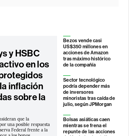
Bezos vende casi
US$350 millones en
ys y HSBC
acciones de Amazon
tras máximo histórico
activo en los
de la compañía
protegidos
Sector tecnológico
la inflación
podría depender más
de inversores
das sobre la
minoristas tras caída de
julio, según JPMorgan
nsideran que la
Bolsas asiáticas caen
por una posible respuesta
mientras se frena el
eserva Federal frente a la
repunte de las acciones
rece a los bonos