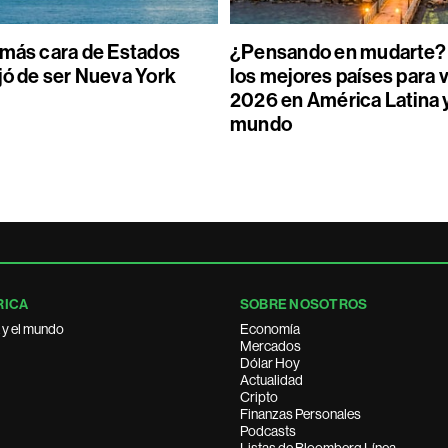
 más cara de Estados
¿Pensando en mudarte? 
jó de ser Nueva York
los mejores países para v
2026 en América Latina y
mundo
RICA
SOBRE NOSOTROS
 y el mundo
Economía
Mercados
Dólar Hoy
Actualidad
Cripto
Finanzas Personales
Podcasts