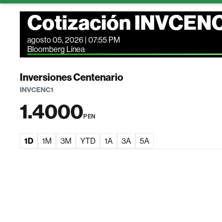
Cotización INVCEN
agosto 05, 2026 | 07:55 PM
Bloomberg Línea
Inversiones Centenario
INVCENC1
1.4000
PEN
1D
1M
3M
YTD
1A
3A
5A