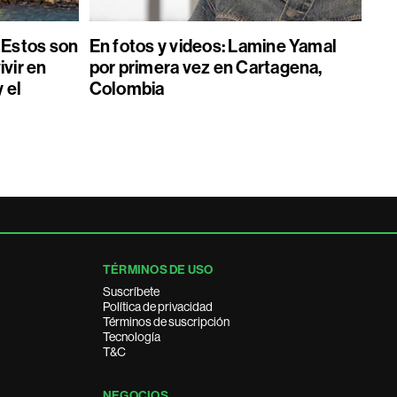
Estos son
En fotos y videos: Lamine Yamal
ivir en
por primera vez en Cartagena,
 el
Colombia
TÉRMINOS DE USO
Suscríbete
Política de privacidad
Términos de suscripción
Tecnología
T&C
NEGOCIOS