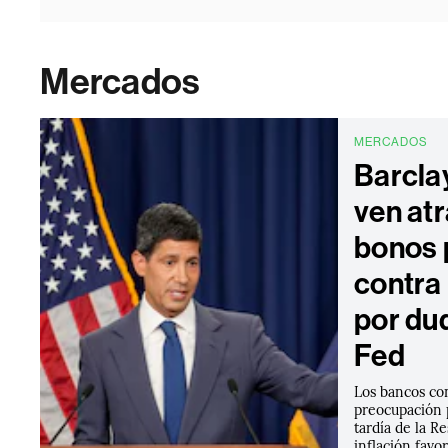
Mercados
MERCADOS
Barcla
ven atr
bonos 
contra 
por du
Fed
Los bancos co
preocupación 
tardía de la R
inflación favo