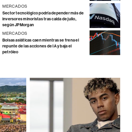
MERCADOS
Sector tecnológico podría depender más de
inversores minoristas tras caída de julio,
según JPMorgan
MERCADOS
Bolsas asiáticas caen mientras se frena el
repunte de las acciones de IA y baja el
petróleo