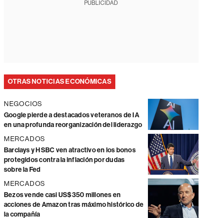
PUBLICIDAD
OTRAS NOTICIAS ECONÓMICAS
NEGOCIOS
Google pierde a destacados veteranos de IA
en una profunda reorganización del liderazgo
MERCADOS
Barclays y HSBC ven atractivo en los bonos
protegidos contra la inflación por dudas
sobre la Fed
MERCADOS
Bezos vende casi US$350 millones en
acciones de Amazon tras máximo histórico de
la compañía