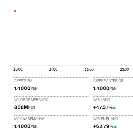
20:00
21:00
22:00
23:00
APERTURA
CIERRE ANTERIOR
1.4000
1.4000
PEN
PEN
VALOR DE MERCADO
VAR. 1 AÑO
808M
+47.37%
PEN
MÁX. 52 SEMANAS
VAR. EN EL AÑO
1.4000
+62.79%
PEN