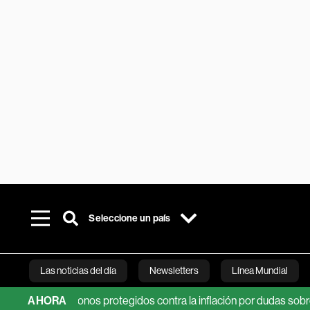
Seleccione un país
Las noticias del día
Newsletters
Línea Mundial
o en los bonos protegidos contra la inflación por dudas sobre la Fe
AHORA
Bloomberg 