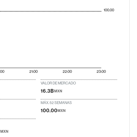
100.00
:00
21:00
22:00
23:00
VALOR DE MERCADO
16.3B
MXN
MÁX. 52 SEMANAS
100.00
MXN
0
MXN