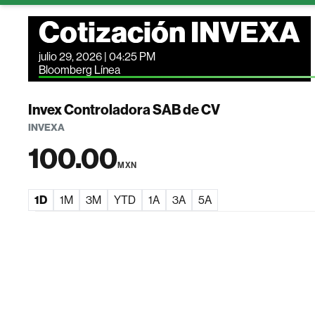
Cotización INVEXA
julio 29, 2026 | 04:25 PM
Bloomberg Línea
Invex Controladora SAB de CV
INVEXA
100.00
MXN
1D
1M
3M
YTD
1A
3A
5A