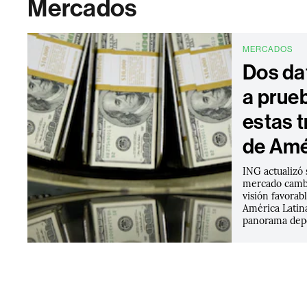
Mercados
MERCADOS
Dos da
a prueb
estas 
de Amé
ING actualizó 
mercado camb
visión favorab
América Latina
panorama depe