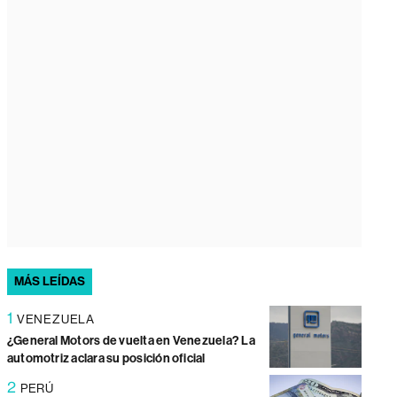
MÁS LEÍDAS
1
VENEZUELA
¿General Motors de vuelta en Venezuela? La
automotriz aclara su posición oficial
2
PERÚ