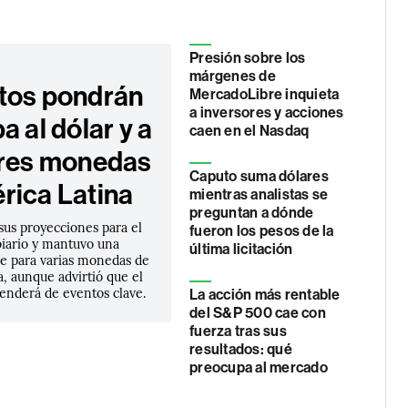
Presión sobre los
márgenes de
tos pondrán
MercadoLibre inquieta
a inversores y acciones
a al dólar y a
caen en el Nasdaq
tres monedas
Caputo suma dólares
rica Latina
mientras analistas se
preguntan a dónde
sus proyecciones para el
fueron los pesos de la
iario y mantuvo una
última licitación
le para varias monedas de
, aunque advirtió que el
nderá de eventos clave.
La acción más rentable
del S&P 500 cae con
fuerza tras sus
resultados: qué
preocupa al mercado