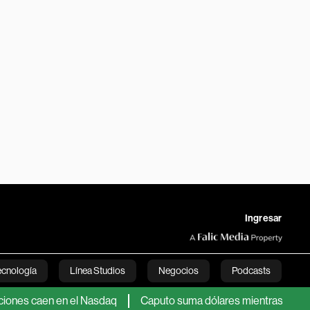
Ingresar
ecnología
Línea Studios
Negocios
Podcasts
 caen en el Nasdaq
Caputo suma dólares mientras analistas se p
English