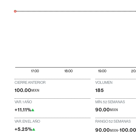
17:00
18:00
19:00
20
CIERRE ANTERIOR
VOLUMEN
100.00
185
MXN
VAR. 1 AÑO
MÍN. 52 SEMANAS
+11.11%
90.00
MXN
VAR. EN EL AÑO
RANGO 52 SEMANAS
+5.25%
-
90.00
100.0
MXN