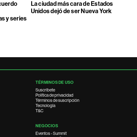
acuerdo
La ciudad más cara de Estados
Unidos dejó de ser Nueva York
as y series
TÉRMINOS DE USO
Suscríbete
Política de privacidad
Términos de suscripción
Tecnología
T&C
NEGOCIOS
Eventos - Summit