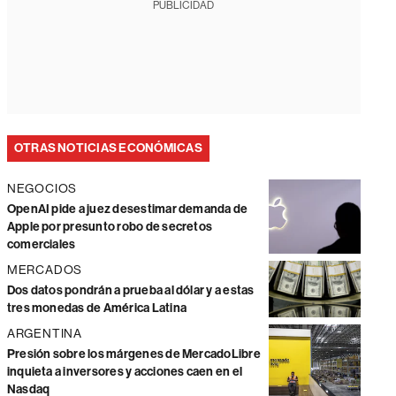
PUBLICIDAD
OTRAS NOTICIAS ECONÓMICAS
NEGOCIOS
OpenAI pide a juez desestimar demanda de
Apple por presunto robo de secretos
comerciales
MERCADOS
Dos datos pondrán a prueba al dólar y a estas
tres monedas de América Latina
ARGENTINA
Presión sobre los márgenes de MercadoLibre
inquieta a inversores y acciones caen en el
Nasdaq