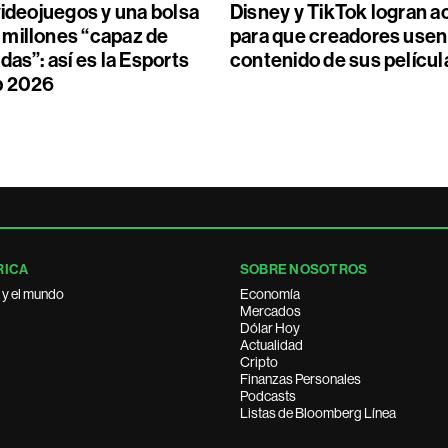
videojuegos y una bolsa
Disney y TikTok logran 
millones “capaz de
para que creadores usen
das”: así es la Esports
contenido de sus películ
p 2026
RICA
SOBRE NOSOTROS
 y el mundo
Economía
Mercados
Dólar Hoy
Actualidad
Cripto
Finanzas Personales
Podcasts
Listas de Bloomberg Línea