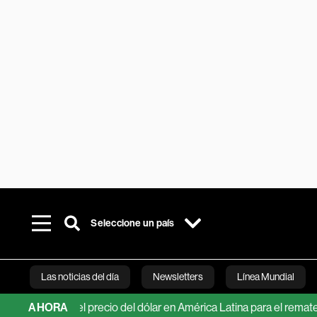
Seleccione un país
Las noticias del día
Newsletters
Línea Mundial
cciones del precio del dólar en América Latina para el remate de 2
AHORA
Bloomberg 