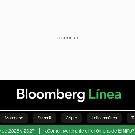
PUBLICIDAD
Mercados
Summit
Cripto
Latinoamérica
T
026 y 2027
¿Cómo invertir ante el fenómeno de El Niño? Los act
Green
Economía
Estilo de vida
Mundo
Videos