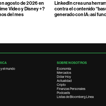
en agosto de 2026 en
LinkedIn crea una herra
rime Video y Disney +?
contra el contenido “bas
nos del mes
generado con IA: así fun
RICA
SOBRE NOSOTROS
 y el mundo
Economía
Mercados
Dólar Hoy
Actualidad
Cripto
Finanzas Personales
Podcasts
Listas de Bloomberg Línea