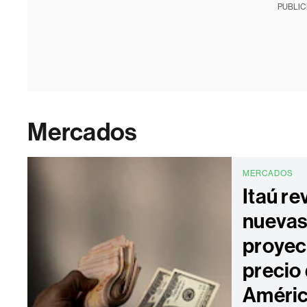
PUBLIC
Mercados
MERCADOS
Itaú re
nueva
proyec
precio 
Améric