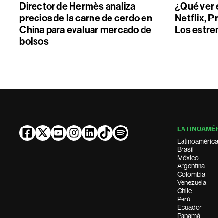
Director de Hermès analiza
¿Qué ver 
precios de la carne de cerdo en
Netflix, P
China para evaluar mercado de
Los estre
bolsos
LATINOAMÉ
Latinoamérica
Brasil
México
Argentina
Colombia
Venezuela
Chile
Perú
Ecuador
Panamá