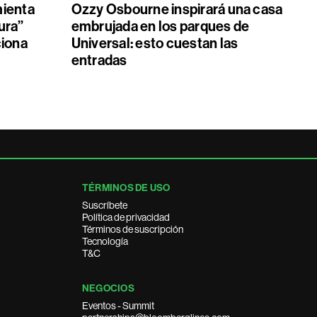
mienta
Ozzy Osbourne inspirará una casa
ura”
embrujada en los parques de
ciona
Universal: esto cuestan las
entradas
TÉRMINOS DE USO
Suscríbete
Política de privacidad
Términos de suscripción
Tecnología
T&C
NEGOCIOS
Eventos - Summit