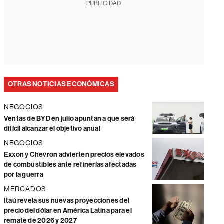
PUBLICIDAD
OTRAS NOTICIAS ECONÓMICAS
NEGOCIOS
Ventas de BYD en julio apuntan a que será
difícil alcanzar el objetivo anual
NEGOCIOS
Exxon y Chevron advierten precios elevados
de combustibles ante refinerías afectadas
por la guerra
MERCADOS
Itaú revela sus nuevas proyecciones del
precio del dólar en América Latina para el
remate de 2026 y 2027