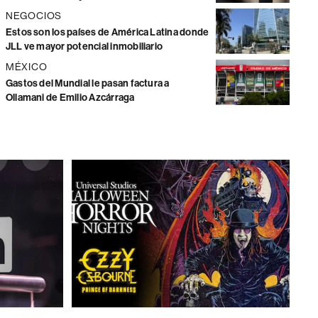
NEGOCIOS
Estos son los países de América Latina donde
JLL ve mayor potencial inmobiliario
MÉXICO
Gastos del Mundial le pasan factura a
Ollamani de Emilio Azcárraga