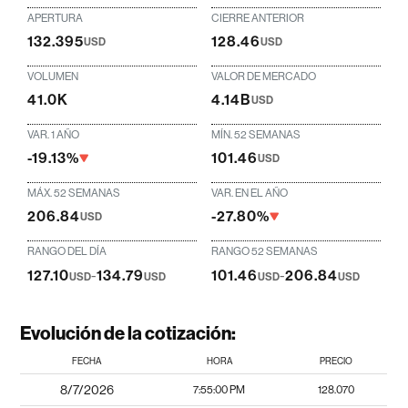
APERTURA
CIERRE ANTERIOR
132.395
128.46
USD
USD
VOLUMEN
VALOR DE MERCADO
41.0K
4.14B
USD
VAR. 1 AÑO
MÍN. 52 SEMANAS
-19.13%
101.46
USD
MÁX. 52 SEMANAS
VAR. EN EL AÑO
206.84
-27.80%
USD
RANGO DEL DÍA
RANGO 52 SEMANAS
127.10
-
134.79
101.46
-
206.84
USD
USD
USD
USD
Evolución de la cotización:
FECHA
HORA
PRECIO
8/7/2026
7:55:00 PM
128.070