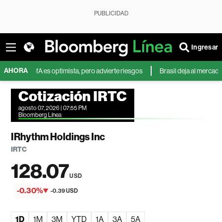
PUBLICIDAD
Ingresar
AHORA
 BofA es optimista, pero advierte riesgos
Brasil deja al mercado mundi
Cotización IRTC
agosto 07, 2026 | 07:55 PM
Bloomberg Línea
IRhythm Holdings Inc
IRTC
128.07
USD
-0.30%
-0.39 USD
1D
1M
3M
YTD
1A
3A
5A