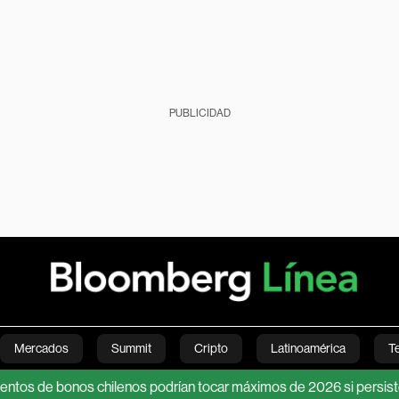
PUBLICIDAD
Mercados
Summit
Cripto
Latinoamérica
T
 bonos chilenos podrían tocar máximos de 2026 si persiste el cie
Green
Economía
Estilo de vida
Mundo
Videos