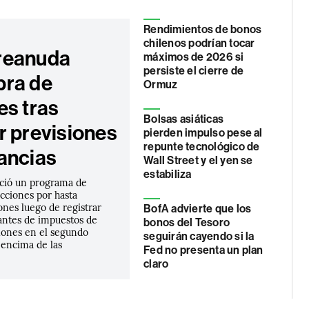
Rendimientos de bonos
chilenos podrían tocar
reanuda
máximos de 2026 si
persiste el cierre de
ra de
Ormuz
es tras
Bolsas asiáticas
r previsiones
pierden impulso pese al
repunte tecnológico de
ancias
Wall Street y el yen se
estabiliza
ció un programa de
cciones por hasta
nes luego de registrar
BofA advierte que los
antes de impuestos de
bonos del Tesoro
lones en el segundo
seguirán cayendo si la
 encima de las
Fed no presenta un plan
claro