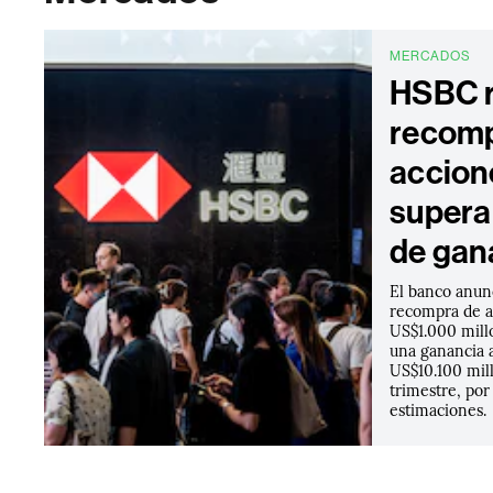
MERCADOS
HSBC 
recomp
accion
supera
de gan
El banco anun
recompra de a
US$1.000 millo
una ganancia 
US$10.100 mil
trimestre, por
estimaciones.