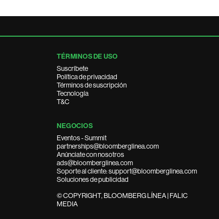
TÉRMINOS DE USO
Suscríbete
Política de privacidad
Términos de suscripción
Tecnología
T&C
NEGOCIOS
Eventos - Summit
partnerships@bloomberglinea.com
Anúnciate con nosotros
ads@bloomberglinea.com
Soporte al cliente: support@bloomberglinea.com
Soluciones de publicidad
© COPYRIGHT, BLOOMBERG LÍNEA | FALIC
MEDIA