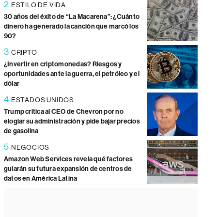
2
ESTILO DE VIDA
30 años del éxito de “La Macarena”: ¿Cuánto
dinero ha generado la canción que marcó los
90?
3
CRIPTO
¿Invertir en criptomonedas? Riesgos y
oportunidades ante la guerra, el petróleo y el
dólar
4
ESTADOS UNIDOS
Trump critica al CEO de Chevron por no
elogiar su administración y pide bajar precios
de gasolina
5
NEGOCIOS
Amazon Web Services revela qué factores
guiarán su futura expansión de centros de
datos en América Latina