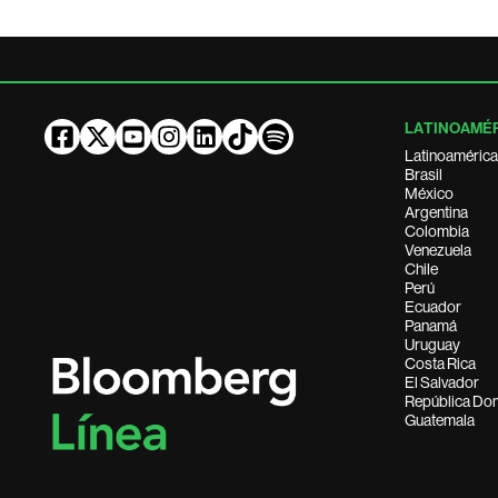
LATINOAMÉ
Latinoamérica
Brasil
México
Argentina
Colombia
Venezuela
Chile
Perú
Ecuador
Panamá
Uruguay
Costa Rica
El Salvador
República Do
Guatemala