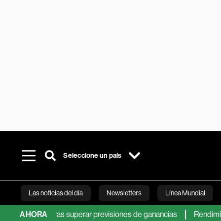
Seleccione un país
Las noticias del día
Newsletters
Línea Mundial
iones tras superar previsiones de ganancias
AHORA
Rendimientos de
Bloomberg 