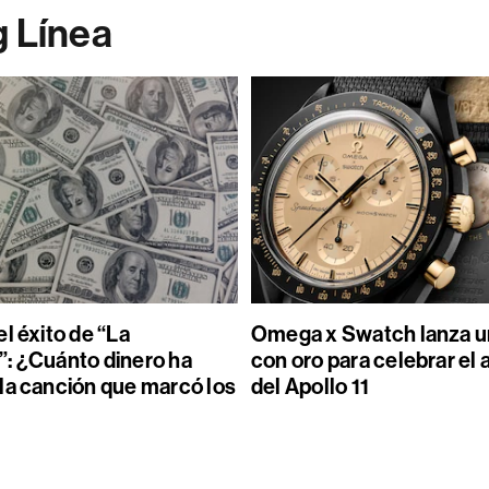
g Línea
l éxito de “La
Omega x Swatch lanza un
: ¿Cuánto dinero ha
con oro para celebrar el 
la canción que marcó los
del Apollo 11