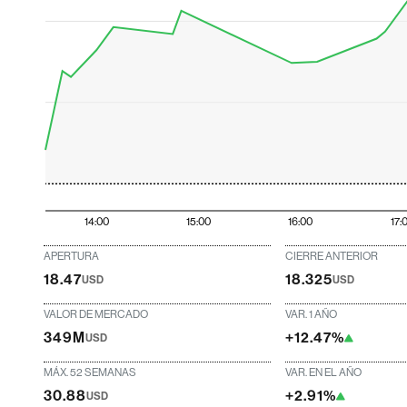
14:00
15:00
16:00
17:
APERTURA
CIERRE ANTERIOR
18.47
18.325
USD
USD
VALOR DE MERCADO
VAR. 1 AÑO
349M
+12.47%
USD
MÁX. 52 SEMANAS
VAR. EN EL AÑO
30.88
+2.91%
USD