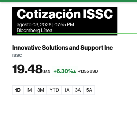
Cotización ISSC
agosto 03, 2026 | 07:55 PM
Bloomberg Línea
Innovative Solutions and Support Inc
ISSC
19.48
+6.30%
+1.155 USD
USD
1D
1M
3M
YTD
1A
3A
5A