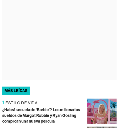
MÁS LEÍDAS
1
ESTILO DE VIDA
¿Habrá secuela de ‘Barbie’? Los millonarios
sueldos de Margot Robbie y Ryan Gosling
complican una nueva película