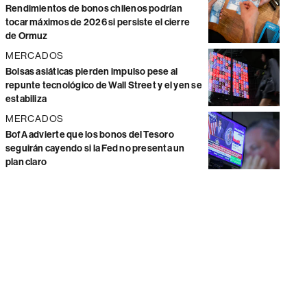
Rendimientos de bonos chilenos podrían
tocar máximos de 2026 si persiste el cierre
de Ormuz
MERCADOS
Bolsas asiáticas pierden impulso pese al
repunte tecnológico de Wall Street y el yen se
estabiliza
MERCADOS
BofA advierte que los bonos del Tesoro
seguirán cayendo si la Fed no presenta un
plan claro