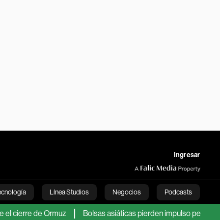
Ingresar
ecnología
Línea Studios
Negocios
Podcasts
rre de Ormuz
Bolsas asiáticas pierden impulso pese al repunte t
English