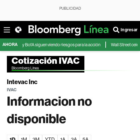
PUBLICIDAD
Ingresar
AHORA
Citi y BofA siguen viendo riesgos para la acción
Wall Street celebra av
Cotización IVAC
Bloomberg Línea
Intevac Inc
IVAC
Informacion no
disponible
1D
1M
3M
YTD
1A
3A
5A