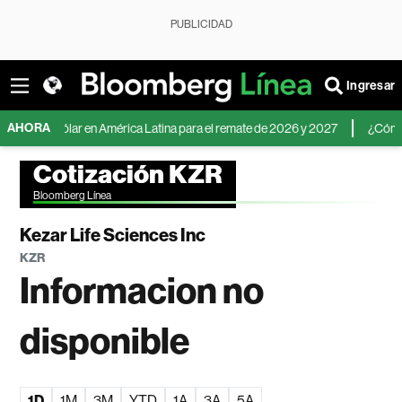
PUBLICIDAD
Ingresar
AHORA
 del dólar en América Latina para el remate de 2026 y 2027
¿Cómo inverti
Cotización KZR
Bloomberg Línea
Kezar Life Sciences Inc
KZR
Informacion no
disponible
1D
1M
3M
YTD
1A
3A
5A