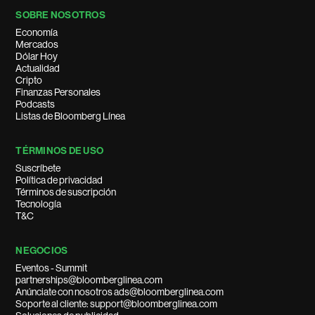
SOBRE NOSOTROS
Economía
Mercados
Dólar Hoy
Actualidad
Cripto
Finanzas Personales
Podcasts
Listas de Bloomberg Línea
TÉRMINOS DE USO
Suscríbete
Política de privacidad
Términos de suscripción
Tecnología
T&C
NEGOCIOS
Eventos - Summit
partnerships@bloomberglinea.com
Anúnciate con nosotros ads@bloomberglinea.com
Soporte al cliente: support@bloomberglinea.com