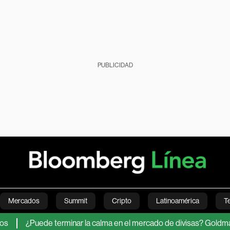
PUBLICIDAD
Mercados
Summit
Cripto
Latinoamérica
T
Puede terminar la calma en el mercado de divisas? Goldman Sachs i
Green
Economía
Estilo de vida
Mundo
Videos