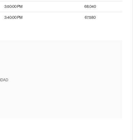
3:50:00 PM
68.040
3:40:00 PM
67.580
IDAD