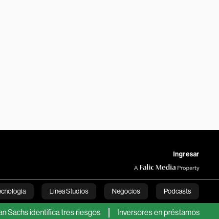
Ingresar
ecnología
Línea Studios
Negocios
Podcasts
dentifica tres riesgos
Inversores en préstamos se muestran r
English