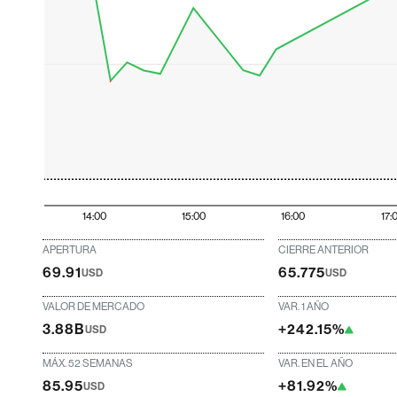
14:00
15:00
16:00
17:
APERTURA
CIERRE ANTERIOR
69.91
65.775
USD
USD
VALOR DE MERCADO
VAR. 1 AÑO
3.88B
+242.15%
USD
MÁX. 52 SEMANAS
VAR. EN EL AÑO
85.95
+81.92%
USD