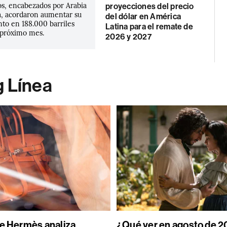
s, encabezados por Arabia
proyecciones del precio
ia, acordaron aumentar su
del dólar en América
nto en 188.000 barriles
Latina para el remate de
l próximo mes.
2026 y 2027
g Línea
de Hermès analiza
¿Qué ver en agosto de 2