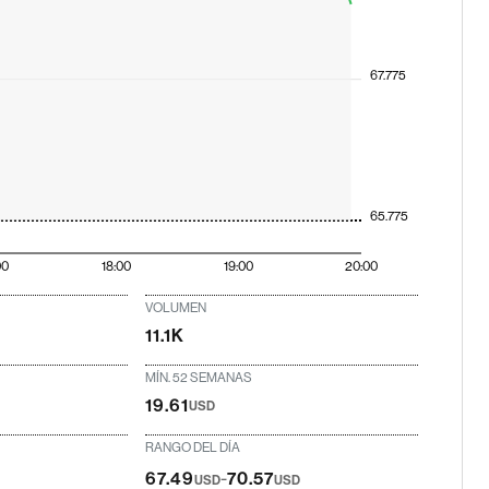
67.775
65.775
00
18:00
19:00
20:00
VOLUMEN
11.1K
MÍN. 52 SEMANAS
19.61
USD
RANGO DEL DÍA
-
67.49
70.57
USD
USD