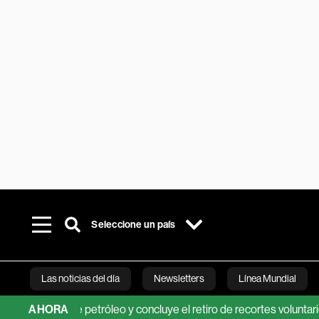
Seleccione un país
Las noticias del día
Newsletters
Línea Mundial
ón de petróleo y concluye el retiro de recortes voluntarios
AHORA
¿
Bloomberg 