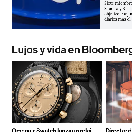
Siete miembro
Saudita y Rus
objetivo conju
diarios más e
Lujos y vida en Bloomber
Omega x Swatch lanza un reloj
Director 