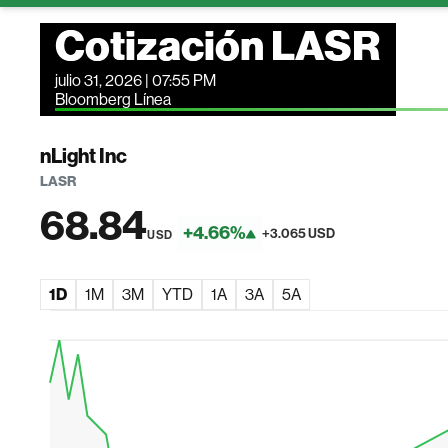
Cotización LASR
julio 31, 2026 | 07:55 PM
Bloomberg Línea
nLight Inc
LASR
68.84
+4.66%
+3.065 USD
USD
1D
1M
3M
YTD
1A
3A
5A