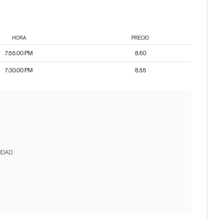
HORA
PRECIO
7:55:00 PM
8.60
7:30:00 PM
8.55
IDAD