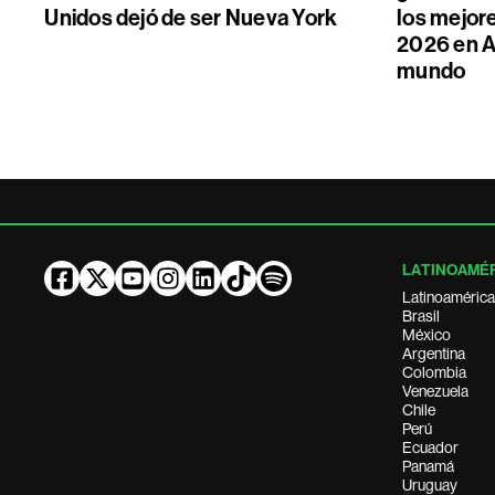
Unidos dejó de ser Nueva York
los mejore
2026 en A
mundo
LATINOAMÉ
Latinoamérica
Brasil
México
Argentina
Colombia
Venezuela
Chile
Perú
Ecuador
Panamá
Uruguay