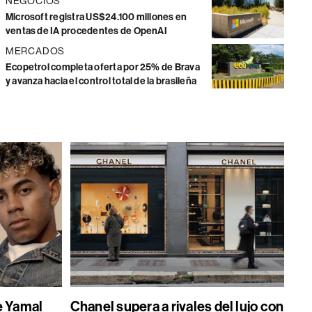
NEGOCIOS
Microsoft registra US$24.100 millones en
ventas de IA procedentes de OpenAI
MERCADOS
Ecopetrol completa oferta por 25% de Brava
y avanza hacia el control total de la brasileña
e Yamal
Chanel supera a rivales del lujo con