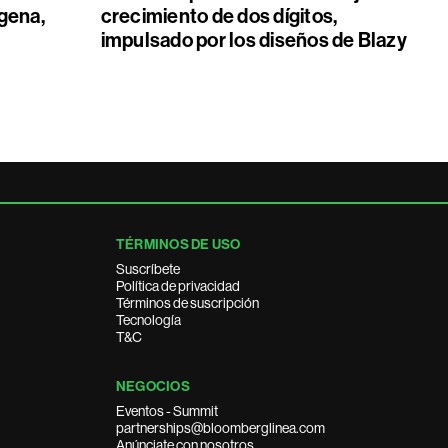
gena,
crecimiento de dos dígitos,
impulsado por los diseños de Blazy
TÉRMINOS DE USO
Suscríbete
Política de privacidad
Términos de suscripción
Tecnología
T&C
NEGOCIOS
Eventos - Summit
partnerships@bloomberglinea.com
Anúnciate con nosotros