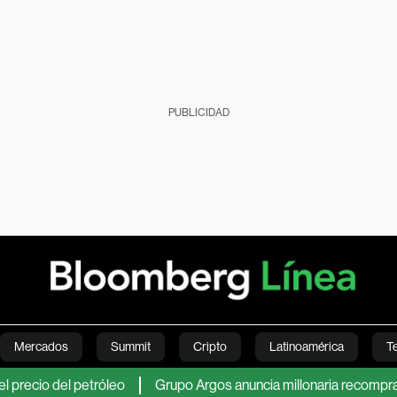
PUBLICIDAD
Mercados
Summit
Cripto
Latinoamérica
T
 del petróleo
Grupo Argos anuncia millonaria recompra de acc
Green
Economía
Estilo de vida
Mundo
Videos