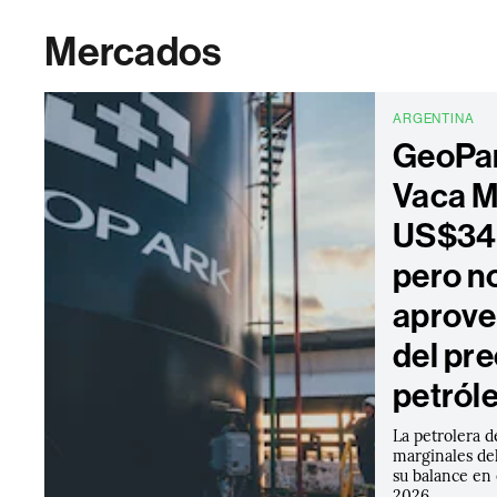
Mercados
ARGENTINA
GeoPar
Vaca M
US$34 
pero n
aprove
del pre
petról
La petrolera d
marginales del
su balance en
2026.