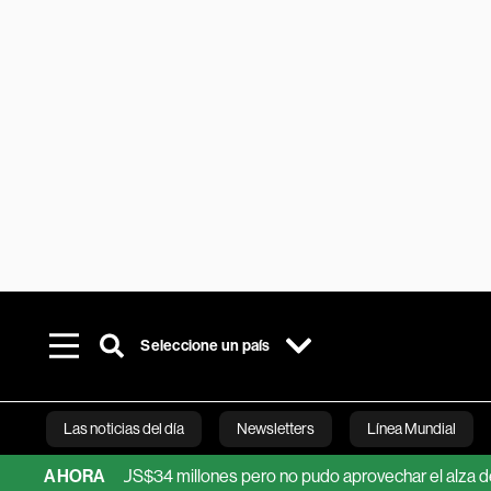
Seleccione un país
Las noticias del día
Newsletters
Línea Mundial
a: ganó US$34 millones pero no pudo aprovechar el alza del precio
AHORA
Bloomberg 