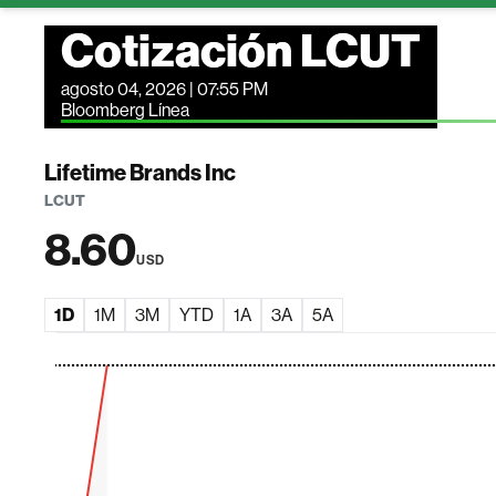
Cotización LCUT
agosto 04, 2026 | 07:55 PM
Bloomberg Línea
Lifetime Brands Inc
LCUT
8.60
USD
1D
1M
3M
YTD
1A
3A
5A