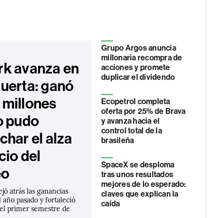
Grupo Argos anuncia
millonaria recompra de
k avanza en
acciones y promete
duplicar el dividendo
uerta: ganó
millones
Ecopetrol completa
oferta por 25% de Brava
o pudo
y avanza hacia el
control total de la
char el alza
brasileña
cio del
SpaceX se desploma
eo
tras unos resultados
mejores de lo esperado:
ejó atrás las ganancias
claves que explican la
 año pasado y fortaleció
caída
 el primer semestre de