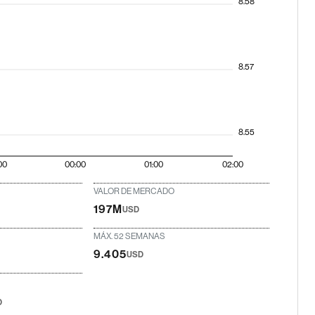
8.58
8.57
8.55
00
00:00
01:00
02:00
VALOR DE MERCADO
197M
USD
MÁX. 52 SEMANAS
9.405
USD
D