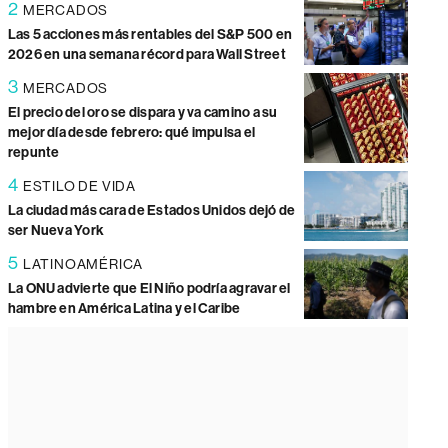
2
MERCADOS
Las 5 acciones más rentables del S&P 500 en
2026 en una semana récord para Wall Street
3
MERCADOS
El precio del oro se dispara y va camino a su
mejor día desde febrero: qué impulsa el
repunte
4
ESTILO DE VIDA
La ciudad más cara de Estados Unidos dejó de
ser Nueva York
5
LATINOAMÉRICA
La ONU advierte que El Niño podría agravar el
hambre en América Latina y el Caribe