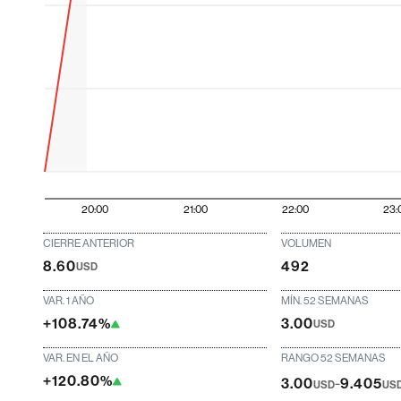
20:00
21:00
22:00
23:
CIERRE ANTERIOR
VOLUMEN
8.60
492
USD
VAR. 1 AÑO
MÍN. 52 SEMANAS
+108.74%
3.00
USD
VAR. EN EL AÑO
RANGO 52 SEMANAS
+120.80%
-
3.00
9.405
USD
US