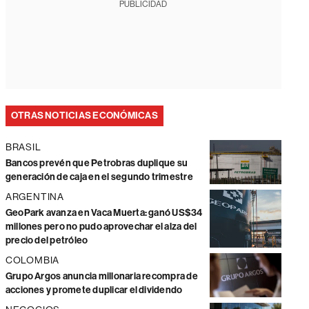
PUBLICIDAD
OTRAS NOTICIAS ECONÓMICAS
BRASIL
Bancos prevén que Petrobras duplique su
generación de caja en el segundo trimestre
ARGENTINA
GeoPark avanza en Vaca Muerta: ganó US$34
millones pero no pudo aprovechar el alza del
precio del petróleo
COLOMBIA
Grupo Argos anuncia millonaria recompra de
acciones y promete duplicar el dividendo