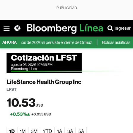
PUBLICIDAD
Ingresar
AHORA
ximos de 2026 si persiste el cierre de Ormuz
Bolsas asiáticas pierden i
Cotización LFST
agosto 03, 2026 | 07:55 PM
Bloomberg Línea
LifeStance Health Group Inc
LFST
10.53
USD
+0.53%
+0.055 USD
1D
1M
3M
YTD
1A
3A
5A