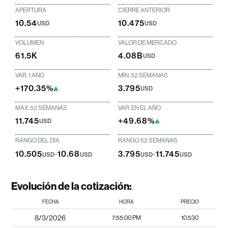
APERTURA
CIERRE ANTERIOR
10.54
10.475
USD
USD
VOLUMEN
VALOR DE MERCADO
61.5K
4.08B
USD
VAR. 1 AÑO
MÍN. 52 SEMANAS
+170.35%
3.795
USD
MÁX. 52 SEMANAS
VAR. EN EL AÑO
11.745
+49.68%
USD
RANGO DEL DÍA
RANGO 52 SEMANAS
10.505
-
10.68
3.795
-
11.745
USD
USD
USD
USD
Evolución de la cotización:
FECHA
HORA
PRECIO
8/3/2026
7:55:00 PM
10.530