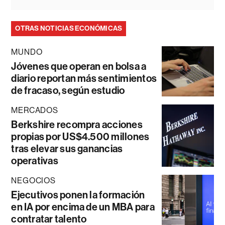
OTRAS NOTICIAS ECONÓMICAS
MUNDO
Jóvenes que operan en bolsa a
diario reportan más sentimientos
de fracaso, según estudio
MERCADOS
Berkshire recompra acciones
propias por US$4.500 millones
tras elevar sus ganancias
operativas
NEGOCIOS
Ejecutivos ponen la formación
en IA por encima de un MBA para
contratar talento