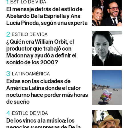
1
ESTILO DE VIDA
El mensaje detrás del estilo de
Abelardo De la Espriella y Ana
Lucía Pineda, según una experta
2
ESTILO DE VIDA
¿Quién era William Orbit, el
productor que trabajó con
Madonna y ayudó a definir el
sonido de los 2000?
3
LATINOAMÉRICA
Estas son las ciudades de
América Latina donde el calor
nocturno hace perder más horas
de sueño
4
ESTILO DE VIDA
De los vinos a la música: los
negocios y empresas de De la