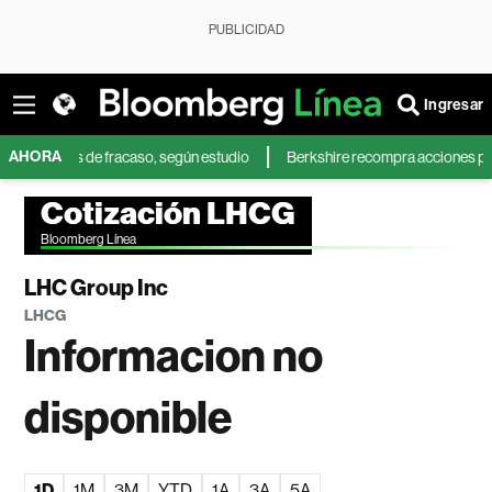
PUBLICIDAD
Ingresar
AHORA
ientos de fracaso, según estudio
Berkshire recompra acciones propias p
Cotización LHCG
Bloomberg Línea
LHC Group Inc
LHCG
Informacion no
disponible
1D
1M
3M
YTD
1A
3A
5A