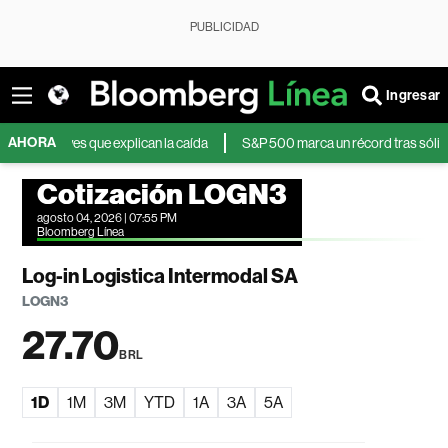
PUBLICIDAD
Ingresar
AHORA
claves que explican la caída
S&P 500 marca un récord tras sólidos resul
Cotización LOGN3
agosto 04, 2026 | 07:55 PM
Bloomberg Línea
Log-in Logistica Intermodal SA
LOGN3
27.70
BRL
1D
1M
3M
YTD
1A
3A
5A