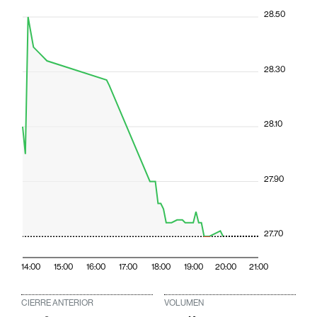
28.50
28.30
28.10
27.90
27.70
14:00
15:00
16:00
17:00
18:00
19:00
20:00
21:00
CIERRE ANTERIOR
VOLUMEN