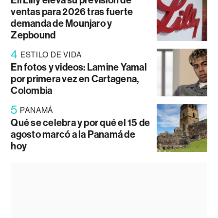
Eli Lilly eleva su previsión de
ventas para 2026 tras fuerte
demanda de Mounjaro y
Zepbound
4
ESTILO DE VIDA
En fotos y videos: Lamine Yamal
por primera vez en Cartagena,
Colombia
5
PANAMÁ
Qué se celebra y por qué el 15 de
agosto marcó a la Panamá de
hoy