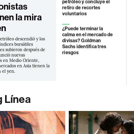
petróleo y concluye el
onistas
retiro de recortes
voluntarios
nen la mira
en
¿Puede terminar la
calma en el mercado de
petróleo descendió y los
divisas? Goldman
índices bursátiles
Sachs identifica tres
es subieron después de
riesgos
unció nuevas
s en Medio Oriente,
ercados en Asia tienen la
 el yen.
g Línea