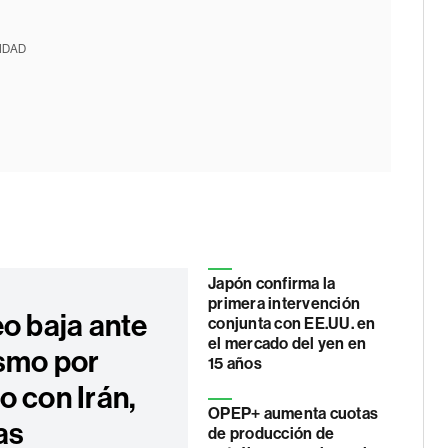
IDAD
Japón confirma la
primera intervención
eo baja ante
conjunta con EE.UU. en
el mercado del yen en
smo por
15 años
o con Irán,
OPEP+ aumenta cuotas
as
de producción de