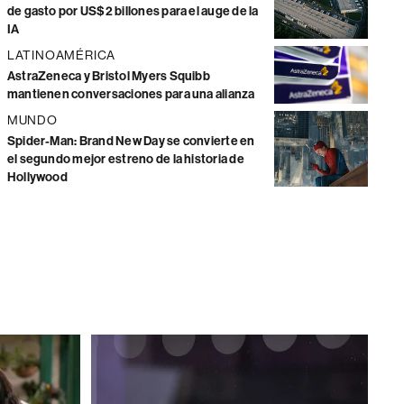
de gasto por US$2 billones para el auge de la
IA
LATINOAMÉRICA
AstraZeneca y Bristol Myers Squibb
mantienen conversaciones para una alianza
MUNDO
Spider-Man: Brand New Day se convierte en
el segundo mejor estreno de la historia de
Hollywood