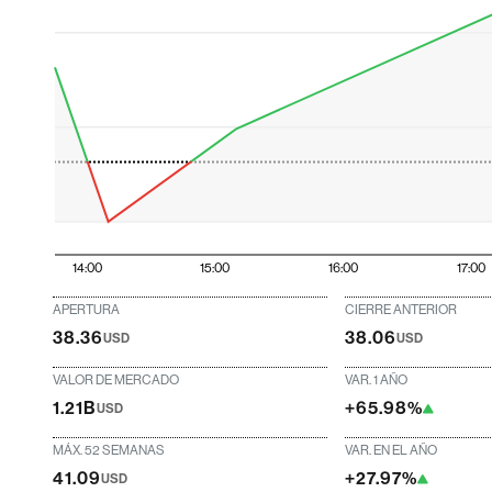
14:00
15:00
16:00
17:00
APERTURA
CIERRE ANTERIOR
38.36
38.06
USD
USD
VALOR DE MERCADO
VAR. 1 AÑO
1.21B
+65.98%
USD
MÁX. 52 SEMANAS
VAR. EN EL AÑO
41.09
+27.97%
USD