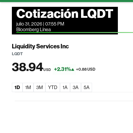
Cotización LQDT
julio 31, 2026 | 07:55 PM
Bloomberg Línea
Liquidity Services Inc
LQDT
38.94
+2.31%
+0.88 USD
USD
1D
1M
3M
YTD
1A
3A
5A