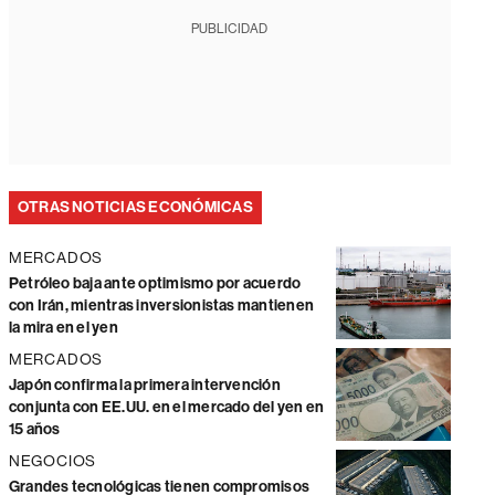
PUBLICIDAD
OTRAS NOTICIAS ECONÓMICAS
MERCADOS
Petróleo baja ante optimismo por acuerdo
con Irán, mientras inversionistas mantienen
la mira en el yen
MERCADOS
Japón confirma la primera intervención
conjunta con EE.UU. en el mercado del yen en
15 años
NEGOCIOS
Grandes tecnológicas tienen compromisos