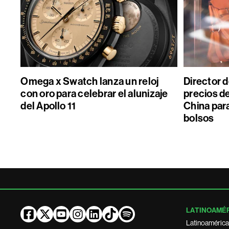
Omega x Swatch lanza un reloj
Director 
con oro para celebrar el alunizaje
precios de
del Apollo 11
China par
bolsos
LATINOAMÉ
Latinoamérica