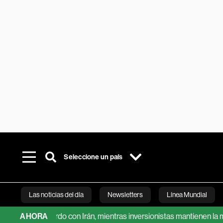
Seleccione un país
Las noticias del día
Newsletters
Línea Mundial
or acuerdo con Irán, mientras inversionistas mantienen la mira en e
AHORA
Bloomberg 