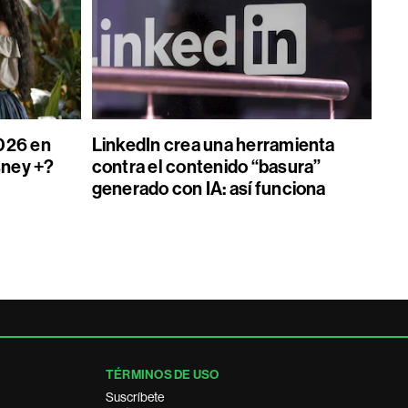
026 en
LinkedIn crea una herramienta
sney +?
contra el contenido “basura”
generado con IA: así funciona
TÉRMINOS DE USO
Suscríbete