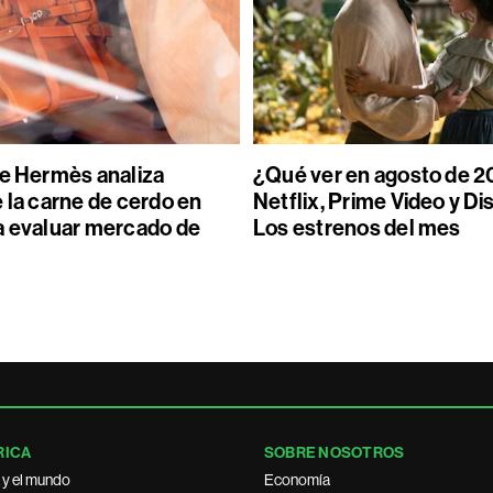
de Hermès analiza
¿Qué ver en agosto de 2
 la carne de cerdo en
Netflix, Prime Video y Di
a evaluar mercado de
Los estrenos del mes
RICA
SOBRE NOSOTROS
 y el mundo
Economía