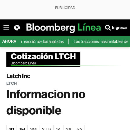
PUBLICIDAD
Ingresar
AHORA
: la reacción de los analistas
Las 5 acciones más rentables del S&P 50
Cotización LTCH
Bloomberg Línea
Latch Inc
LTCH
Informacion no
disponible
1D
1M
3M
YTD
1A
3A
5A