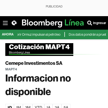
PUBLICIDAD
Ingresar
AHORA
a reabrir Ormuz impulsan al petróleo
Dos datos pondrán a prueba al dóla
Cotización MAPT4
Bloomberg Línea
Cemepe Investimentos SA
MAPT4
Informacion no
disponible
1D
1M
3M
YTD
1A
3A
5A