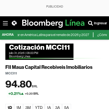
PUBLICIDAD
Ingresar
AHORA
el dólar en América Latina para el remate de 2026 y 2027
¿Cómo invertir 
Cotización MCCI11
julio 31, 2026 | 08:00 PM
Bloomberg Línea
FII Maua Capital Recebiveis Imobiliarios
MCCI11
94.80
BRL
+0.21%
+0.20 BRL
1D
1M
3M
YTD
1A
3A
5A