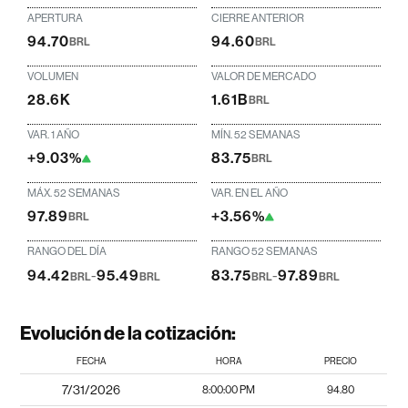
APERTURA
CIERRE ANTERIOR
94.70
94.60
BRL
BRL
VOLUMEN
VALOR DE MERCADO
28.6K
1.61B
BRL
VAR. 1 AÑO
MÍN. 52 SEMANAS
+9.03%
83.75
BRL
MÁX. 52 SEMANAS
VAR. EN EL AÑO
97.89
+3.56%
BRL
RANGO DEL DÍA
RANGO 52 SEMANAS
94.42
-
95.49
83.75
-
97.89
BRL
BRL
BRL
BRL
Evolución de la cotización:
FECHA
HORA
PRECIO
7/31/2026
8:00:00 PM
94.80