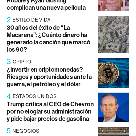
Robbie y Ryan Gosling
complican una nueva película
2
ESTILO DE VIDA
30 años del éxito de “La
Macarena”: ¿Cuánto dinero ha
generado la canción que marcó
los 90?
3
CRIPTO
¿Invertir en criptomonedas?
Riesgos y oportunidades ante la
guerra, el petróleo y el dólar
4
ESTADOS UNIDOS
Trump critica al CEO de Chevron
por no elogiar su administración
y pide bajar precios de gasolina
5
NEGOCIOS