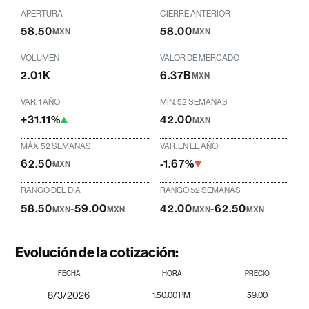
APERTURA
CIERRE ANTERIOR
58.50
58.00
MXN
MXN
VOLUMEN
VALOR DE MERCADO
2.01K
6.37B
MXN
VAR. 1 AÑO
MÍN. 52 SEMANAS
+31.11%
42.00
MXN
MÁX. 52 SEMANAS
VAR. EN EL AÑO
62.50
-1.67%
MXN
RANGO DEL DÍA
RANGO 52 SEMANAS
58.50
-
59.00
42.00
-
62.50
MXN
MXN
MXN
MXN
Evolución de la cotización:
FECHA
HORA
PRECIO
8/3/2026
1:50:00 PM
59.00