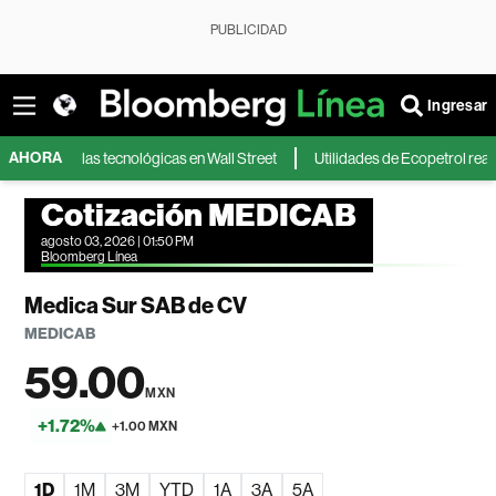
PUBLICIDAD
Ingresar
AHORA
e de las tecnológicas en Wall Street
Utilidades de Ecopetrol reaccionar
Cotización MEDICAB
agosto 03, 2026 | 01:50 PM
Bloomberg Línea
Medica Sur SAB de CV
MEDICAB
59.00
MXN
+1.72%
+1.00 MXN
1D
1M
3M
YTD
1A
3A
5A