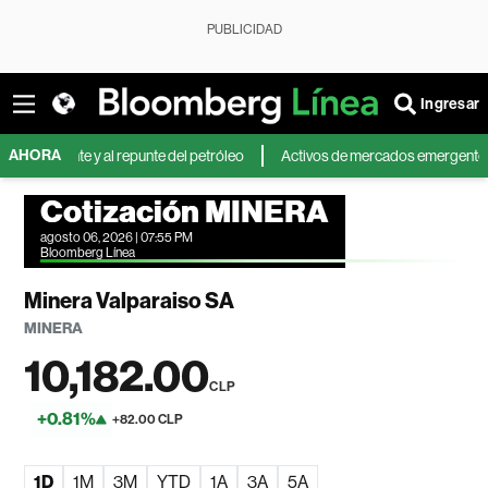
PUBLICIDAD
Ingresar
AHORA
riente y al repunte del petróleo
Activos de mercados emergentes caen p
Cotización MINERA
agosto 06, 2026 | 07:55 PM
Bloomberg Línea
Minera Valparaiso SA
MINERA
10,182.00
CLP
+0.81%
+82.00 CLP
1D
1M
3M
YTD
1A
3A
5A