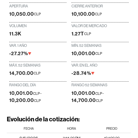
APERTURA
CIERRE ANTERIOR
10,050.00
10,100.00
CLP
CLP
VOLUMEN
VALOR DE MERCADO
11.3K
1.27T
CLP
VAR. 1 AÑO
MÍN. 52 SEMANAS
-27.27%
10,001.00
CLP
MÁX. 52 SEMANAS
VAR. EN EL AÑO
14,700.00
-28.74%
CLP
RANGO DEL DÍA
RANGO 52 SEMANAS
10,001.00
-
10,001.00
-
CLP
CLP
10,200.00
14,700.00
CLP
CLP
Evolución de la cotización:
FECHA
HORA
PRECIO