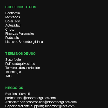
SOBRE NOSOTROS
Economía
Mercados
Dólar Hoy
Actualidad
Cripto
Finanzas Personales
Podcasts
Listas de Bloomberg Línea
TÉRMINOS DE USO
Suscríbete
Política de privacidad
Términos de suscripción
Tecnología
T&C
NEGOCIOS
Eventos - Summit
partnerships@bloomberglinea.com
Anúnciate con nosotros ads@bloomberglinea.com
Soporte al cliente: support@bloomberglinea.com