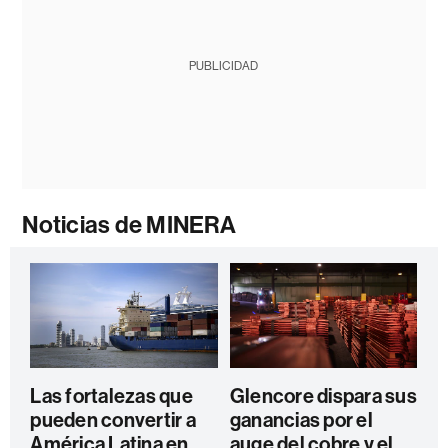
PUBLICIDAD
Noticias de MINERA
Las fortalezas que
Glencore dispara sus
pueden convertir a
ganancias por el
América Latina en
auge del cobre y el