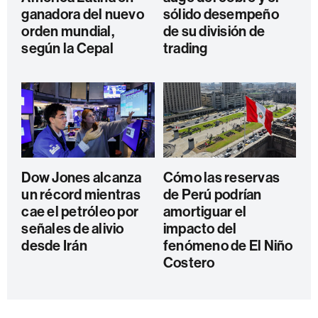
ganadora del nuevo
sólido desempeño
orden mundial,
de su división de
según la Cepal
trading
Dow Jones alcanza
Cómo las reservas
un récord mientras
de Perú podrían
cae el petróleo por
amortiguar el
señales de alivio
impacto del
desde Irán
fenómeno de El Niño
Costero