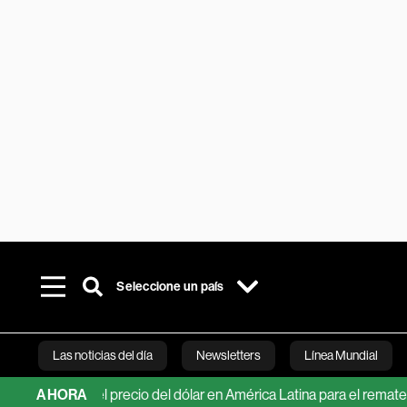
Seleccione un país
Las noticias del día
Newsletters
Línea Mundial
ciones del precio del dólar en América Latina para el remate de 20
AHORA
Bloomberg 