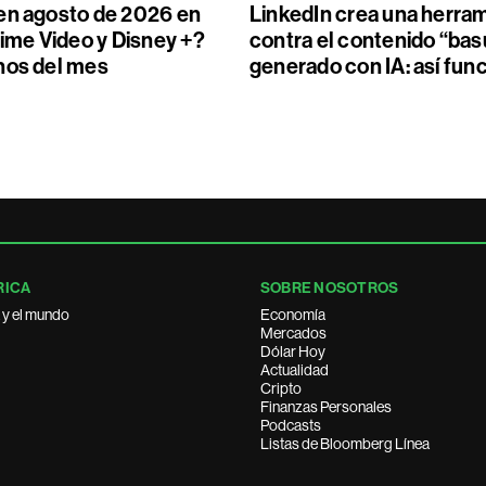
en agosto de 2026 en
LinkedIn crea una herra
rime Video y Disney +?
contra el contenido “bas
nos del mes
generado con IA: así fun
RICA
SOBRE NOSOTROS
 y el mundo
Economía
Mercados
Dólar Hoy
Actualidad
Cripto
Finanzas Personales
Podcasts
Listas de Bloomberg Línea