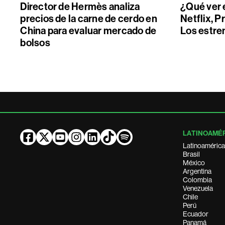
Director de Hermès analiza
¿Qué ver 
precios de la carne de cerdo en
Netflix, P
China para evaluar mercado de
Los estre
bolsos
LATINOAMÉ
Latinoamérica
Brasil
México
Argentina
Colombia
Venezuela
Chile
Perú
Ecuador
Panamá