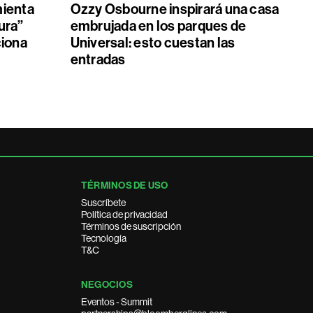
mienta
Ozzy Osbourne inspirará una casa
ura”
embrujada en los parques de
ciona
Universal: esto cuestan las
entradas
TÉRMINOS DE USO
Suscríbete
Política de privacidad
Términos de suscripción
Tecnología
T&C
NEGOCIOS
Eventos - Summit