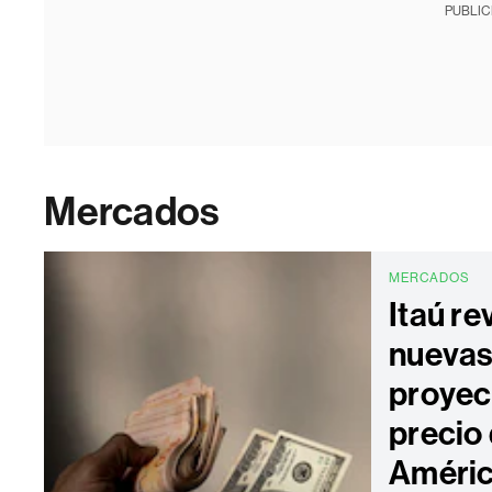
PUBLIC
Mercados
MERCADOS
Itaú re
nueva
proyec
precio 
Améric