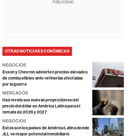
PUBLICIDAD
OTRAS NOTICIAS ECONÓMICAS
NEGOCIOS
Exxon y Chevron advierten precios elevados
de combustibles ante refinerías afectadas
por la guerra
MERCADOS
Itaú revela sus nuevas proyecciones del
precio del dólar en América Latina para el
remate de 2026 y 2027
NEGOCIOS
Estos son los países de América Latina donde
JLL ve mayor potencial inmobiliario