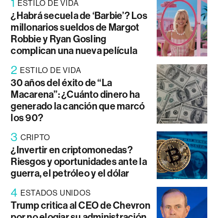
1
ESTILO DE VIDA
¿Habrá secuela de ‘Barbie’? Los
millonarios sueldos de Margot
Robbie y Ryan Gosling
complican una nueva película
2
ESTILO DE VIDA
30 años del éxito de “La
Macarena”: ¿Cuánto dinero ha
generado la canción que marcó
los 90?
3
CRIPTO
¿Invertir en criptomonedas?
Riesgos y oportunidades ante la
guerra, el petróleo y el dólar
4
ESTADOS UNIDOS
Trump critica al CEO de Chevron
por no elogiar su administración