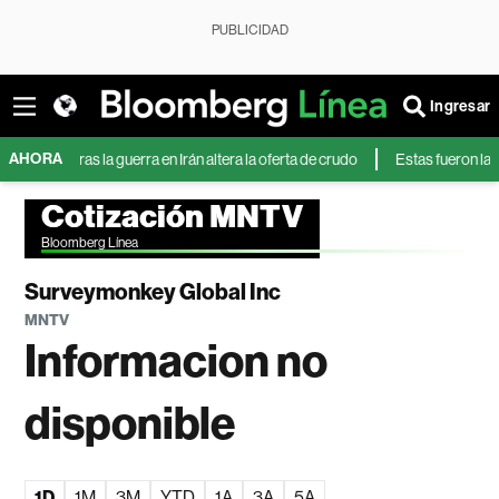
PUBLICIDAD
Ingresar
AHORA
entras la guerra en Irán altera la oferta de crudo
Estas fueron las 10 ac
Cotización MNTV
Bloomberg Línea
Surveymonkey Global Inc
MNTV
Informacion no
disponible
1D
1M
3M
YTD
1A
3A
5A