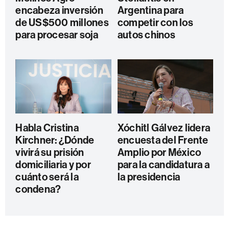
encabeza inversión
Argentina para
de US$500 millones
competir con los
para procesar soja
autos chinos
Habla Cristina
Xóchitl Gálvez lidera
Kirchner: ¿Dónde
encuesta del Frente
vivirá su prisión
Amplio por México
domiciliaria y por
para la candidatura a
cuánto será la
la presidencia
condena?