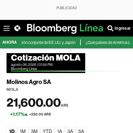
PUBLICIDAD
Ingresar
AHORA
rvención conjunta de EE.UU. y Japón
¿Qué países de América Latina apuest
Cotización MOLA
agosto 06, 2026 | 07:55 PM
Bloomberg Línea
Molinos Agro SA
MOLA
21,600.00
ARS
+1.17%
+250.00 ARS
1D
1M
3M
YTD
1A
3A
5A