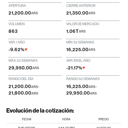
APERTURA
CIERRE ANTERIOR
21,200.00
21,350.00
ARS
ARS
VOLUMEN
VALOR DE MERCADO
863
1.06T
ARS
VAR. 1 AÑO
MÍN. 52 SEMANAS
-9.62%
16,225.00
ARS
MÁX. 52 SEMANAS
VAR. EN EL AÑO
29,950.00
-21.17%
ARS
RANGO DEL DÍA
RANGO 52 SEMANAS
21,200.00
-
16,225.00
-
ARS
ARS
21,800.00
29,950.00
ARS
ARS
Evolución de la cotización:
FECHA
HORA
PRECIO