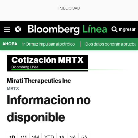
PUBLICIDAD
Ingresar
AHORA
reabrir Ormuz impulsan al petróleo
Dos datos pondrán a prueba al dólar 
Cotización MRTX
Bloomberg Línea
Mirati Therapeutics Inc
MRTX
Informacion no
disponible
1D
1M
3M
YTD
1A
3A
5A