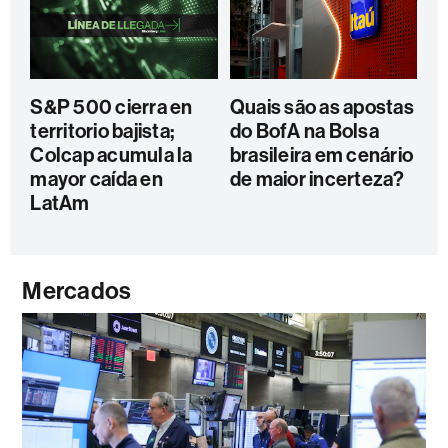
S&P 500 cierra en
Quais são as apostas
territorio bajista;
do BofA na Bolsa
Colcap acumula la
brasileira em cenário
mayor caída en
de maior incerteza?
LatAm
Mercados