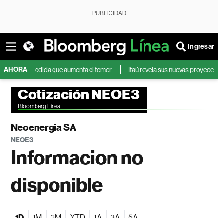
PUBLICIDAD
Ingresar
AHORA
s a medida que aumenta el temor
Itaú revela sus nuevas proyecciones del
Cotización NEOE3
Bloomberg Línea
Neoenergia SA
NEOE3
Informacion no
disponible
1D
1M
3M
YTD
1A
3A
5A