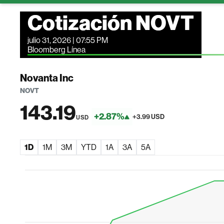
Cotización NOVT
julio 31, 2026 | 07:55 PM
Bloomberg Línea
Novanta Inc
NOVT
143.19
+2.87%
+3.99 USD
USD
1D
1M
3M
YTD
1A
3A
5A