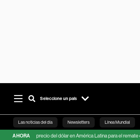
Seleccione un país
Las noticias del día
Newsletters
Línea Mundial
iones del precio del dólar en América Latina para el remate de 202
AHORA
Bloomberg 