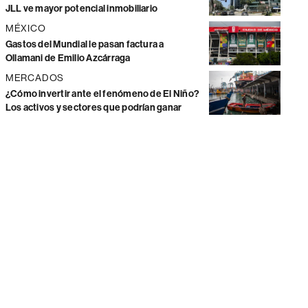
JLL ve mayor potencial inmobiliario
MÉXICO
Gastos del Mundial le pasan factura a
Ollamani de Emilio Azcárraga
MERCADOS
¿Cómo invertir ante el fenómeno de El Niño?
Los activos y sectores que podrían ganar