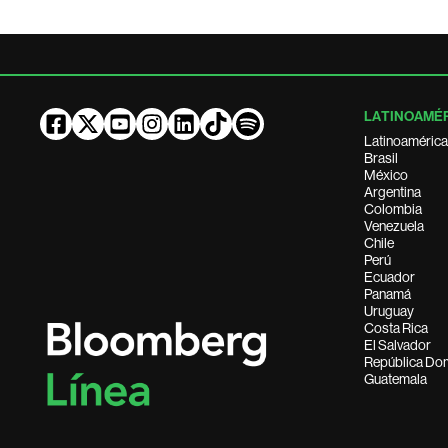
LATINOAMÉ
Latinoamérica
Brasil
México
Argentina
Colombia
Venezuela
Chile
Perú
Ecuador
Panamá
Uruguay
Costa Rica
El Salvador
República Do
Guatemala