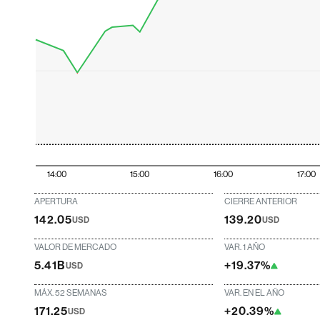
14:00
15:00
16:00
17:00
APERTURA
CIERRE ANTERIOR
142.05
139.20
USD
USD
VALOR DE MERCADO
VAR. 1 AÑO
5.41B
+19.37%
USD
MÁX. 52 SEMANAS
VAR. EN EL AÑO
171.25
+20.39%
USD