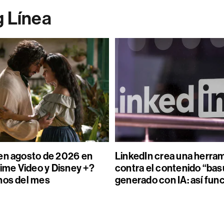
g Línea
en agosto de 2026 en
LinkedIn crea una herra
rime Video y Disney +?
contra el contenido “bas
nos del mes
generado con IA: así fun