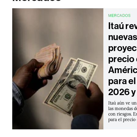
MERCADOS
Itaú re
nueva
proyec
precio 
Améric
para e
2026 y
Itaú aún ve un
las monedas d
con riesgos. E
para el precio