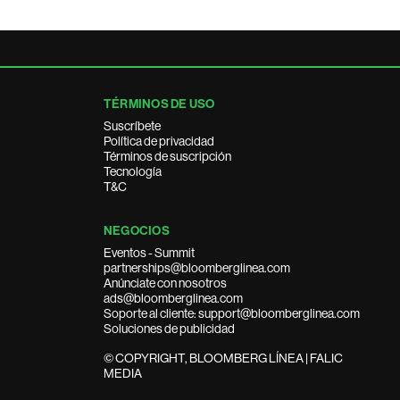
TÉRMINOS DE USO
Suscríbete
Política de privacidad
Términos de suscripción
Tecnología
T&C
NEGOCIOS
Eventos - Summit
partnerships@bloomberglinea.com
Anúnciate con nosotros
ads@bloomberglinea.com
Soporte al cliente: support@bloomberglinea.com
Soluciones de publicidad
© COPYRIGHT, BLOOMBERG LÍNEA | FALIC
MEDIA