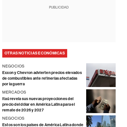
PUBLICIDAD
OTRAS NOTICIAS ECONÓMICAS
NEGOCIOS
Exxon y Chevron advierten precios elevados
de combustibles ante refinerías afectadas
por la guerra
MERCADOS
Itaú revela sus nuevas proyecciones del
precio del dólar en América Latina para el
remate de 2026 y 2027
NEGOCIOS
Estos son los países de América Latina donde