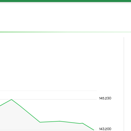
145.230
143.200