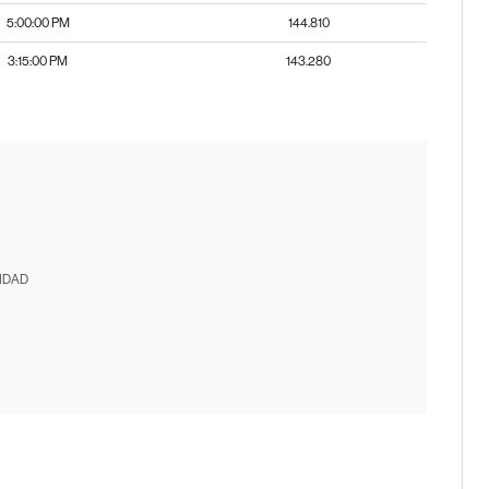
5:00:00 PM
144.810
3:15:00 PM
143.280
IDAD