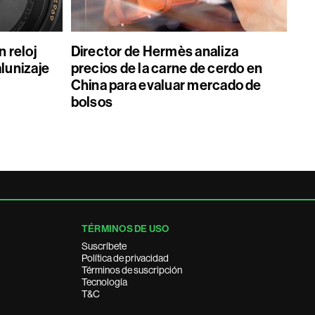
 reloj
Director de Hermès analiza
alunizaje
precios de la carne de cerdo en
China para evaluar mercado de
bolsos
TÉRMINOS DE USO
Suscríbete
Política de privacidad
Términos de suscripción
Tecnología
T&C