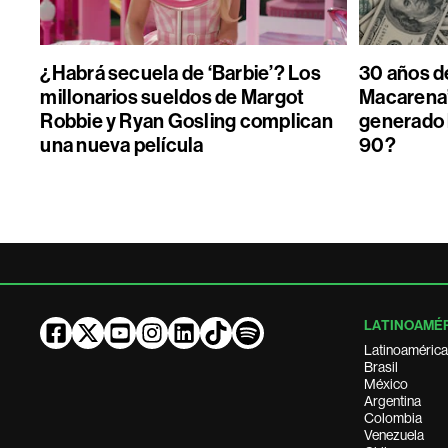
¿Habrá secuela de ‘Barbie’? Los
30 años de
millonarios sueldos de Margot
Macarena”
Robbie y Ryan Gosling complican
generado 
una nueva película
90?
LATINOAMÉ
Latinoamérica
Brasil
México
Argentina
Colombia
Venezuela