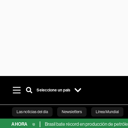
Seleccione un país
Las noticias del día
Newsletters
Línea Mundial
er semestre
AHORA
Brasil bate récord en producción de petróleo mientra
Bloomberg 