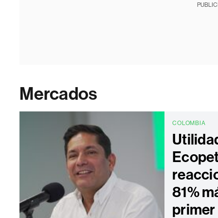
PUBLIC
Mercados
COLOMBIA
Utilida
Ecopet
reacci
81% má
primer