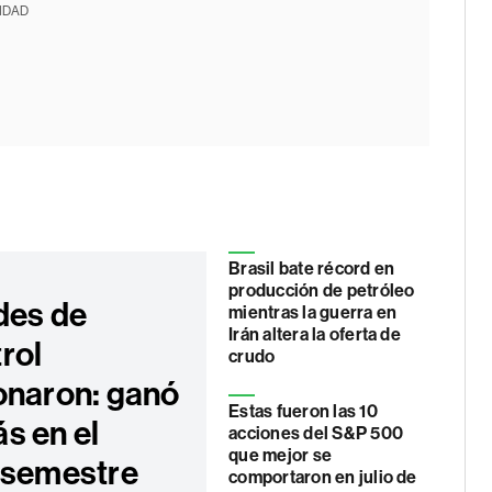
IDAD
Brasil bate récord en
producción de petróleo
des de
mientras la guerra en
Irán altera la oferta de
rol
crudo
onaron: ganó
Estas fueron las 10
s en el
acciones del S&P 500
que mejor se
 semestre
comportaron en julio de