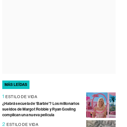
MÁS LEÍDAS
1
ESTILO DE VIDA
¿Habrá secuela de ‘Barbie’? Los millonarios
sueldos de Margot Robbie y Ryan Gosling
complican una nueva película
2
ESTILO DE VIDA