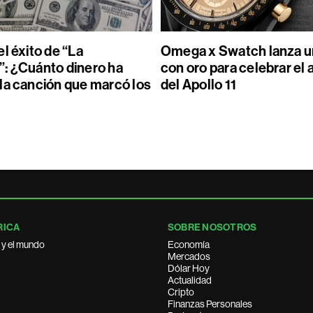
l éxito de “La
Omega x Swatch lanza un
: ¿Cuánto dinero ha
con oro para celebrar el 
la canción que marcó los
del Apollo 11
RICA
SOBRE NOSOTROS
 y el mundo
Economía
Mercados
Dólar Hoy
Actualidad
Cripto
Finanzas Personales