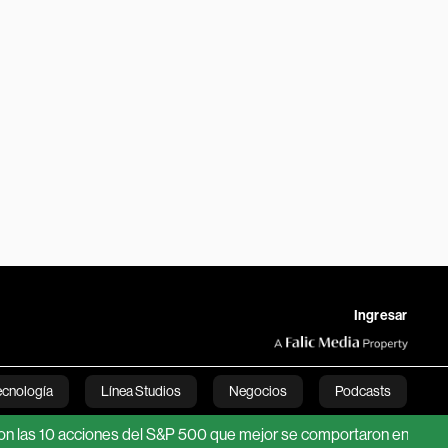
Ingresar
ecnología
Línea Studios
Negocios
Podcasts
10 acciones del S&P 500 que mejor se comportaron en julio de 2026
English