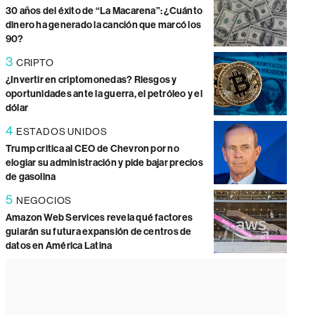
30 años del éxito de “La Macarena”: ¿Cuánto
dinero ha generado la canción que marcó los
90?
3
CRIPTO
¿Invertir en criptomonedas? Riesgos y
oportunidades ante la guerra, el petróleo y el
dólar
4
ESTADOS UNIDOS
Trump critica al CEO de Chevron por no
elogiar su administración y pide bajar precios
de gasolina
5
NEGOCIOS
Amazon Web Services revela qué factores
guiarán su futura expansión de centros de
datos en América Latina