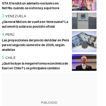
GTA 6 tendrá un adelanto exclusivo en
Netflix: cuándo se estrena y a qué hora
3
VENEZUELA
¿General Motors de vuelta en Venezuela? La
automotriz aclara su posición oficial
4
PERÚ
Las proyecciones del precio del dólar en Perú
para el segundo semestre de 2026, según
analistas
5
CHILE
¿Qué incluye la megarreforma económica de
Kast en Chile? Los principales cambios
PUBLICIDAD