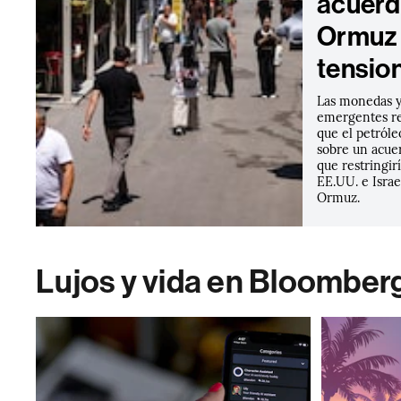
acuerd
Ormuz 
tensio
Las monedas y
emergentes re
que el petróle
sobre un acue
que restringir
EE.UU. e Israe
Ormuz.
Lujos y vida en Bloomber