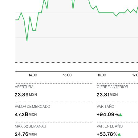
14:00
15:00
16:00
17:
APERTURA
CIERRE ANTERIOR
23.89
23.81
MXN
MXN
VALOR DE MERCADO
VAR. 1 AÑO
47.2B
+94.09%
MXN
MÁX. 52 SEMANAS
VAR. EN EL AÑO
24.76
+53.78%
MXN