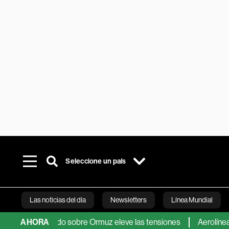
Seleccione un país
Las noticias del día
Newsletters
Línea Mundial
 acuerdo sobre Ormuz eleve las tensiones
AHORA
Aerolíneas Argentin
Bloomberg 