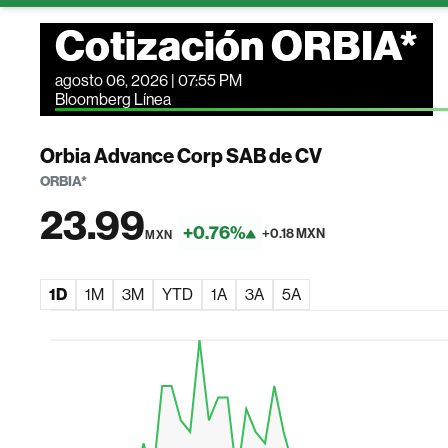
Cotización ORBIA*
agosto 06, 2026 | 07:55 PM
Bloomberg Línea
Orbia Advance Corp SAB de CV
ORBIA*
23.99
+0.76%
+0.18 MXN
MXN
1D
1M
3M
YTD
1A
3A
5A