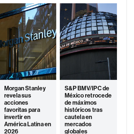
Morgan Stanley
S&P BMV/IPC de
revela sus
México retrocede
acciones
de máximos
favoritas para
históricos tras
invertir en
cautela en
América Latina en
mercados
2026
globales