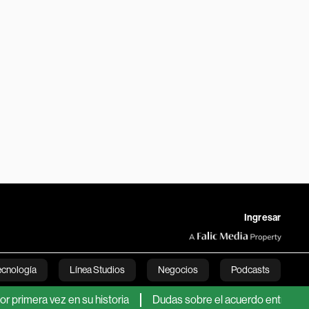
Ingresar
ecnología
Línea Studios
Negocios
Podcasts
vez en su historia
Dudas sobre el acuerdo entre Irán y Omán p
English