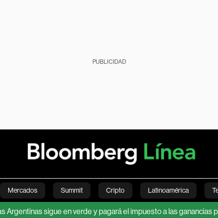
PUBLICIDAD
Mercados
Summit
Cripto
Latinoamérica
T
as sigue en verde y pagará el impuesto a las ganancias por primera 
Green
Economía
Estilo de vida
Mundo
Videos