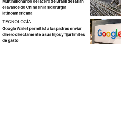
Multimillonarios del acero de Brasil desafían
el avance de China en la siderurgia
latinoamericana
TECNOLOGÍA
Google Wallet permitirá a los padres enviar
dinero directamente a sus hijos y fijar límites
de gasto