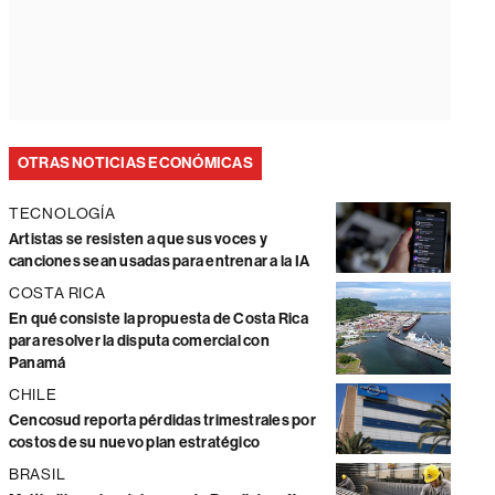
OTRAS NOTICIAS ECONÓMICAS
TECNOLOGÍA
Artistas se resisten a que sus voces y
canciones sean usadas para entrenar a la IA
COSTA RICA
En qué consiste la propuesta de Costa Rica
para resolver la disputa comercial con
Panamá
CHILE
Cencosud reporta pérdidas trimestrales por
costos de su nuevo plan estratégico
BRASIL