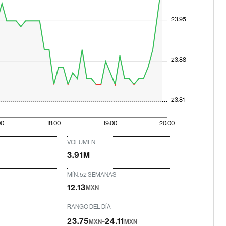
23.95
23.88
23.81
00
18:00
19:00
20:00
VOLUMEN
3.91M
MÍN. 52 SEMANAS
12.13
MXN
RANGO DEL DÍA
-
23.75
24.11
MXN
MXN