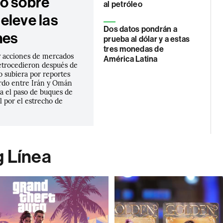
o sobre
al petróleo
eleve las
Dos datos pondrán a
nes
prueba al dólar y a estas
tres monedas de
 acciones de mercados
América Latina
trocedieron después de
o subiera por reportes
rdo entre Irán y Omán
ía el paso de buques de
l por el estrecho de
g Línea