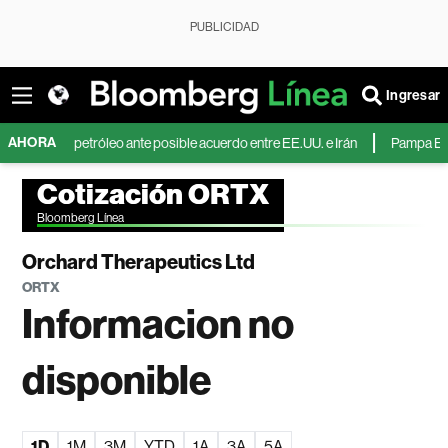
PUBLICIDAD
Ingresar
AHORA
cae el petróleo ante posible acuerdo entre EE.UU. e Irán
Pampa Energía du
Cotización ORTX
Bloomberg Línea
Orchard Therapeutics Ltd
ORTX
Informacion no
disponible
1D
1M
3M
YTD
1A
3A
5A