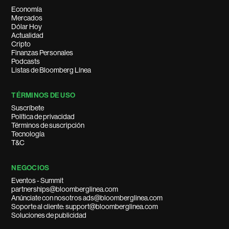
Economía
Mercados
Dólar Hoy
Actualidad
Cripto
Finanzas Personales
Podcasts
Listas de Bloomberg Línea
TÉRMINOS DE USO
Suscríbete
Política de privacidad
Términos de suscripción
Tecnología
T&C
NEGOCIOS
Eventos - Summit
partnerships@bloomberglinea.com
Anúnciate con nosotros ads@bloomberglinea.com
Soporte al cliente: support@bloomberglinea.com
Soluciones de publicidad