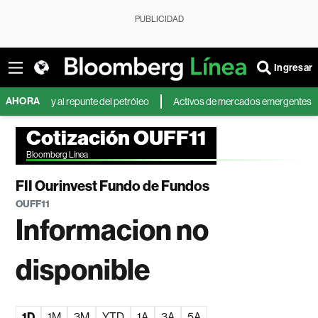
PUBLICIDAD
Ingresar
AHORA
nte y al repunte del petróleo
Activos de mercados emergentes caen por 
Cotización OUFF11
Bloomberg Línea
FII Ourinvest Fundo de Fundos
OUFF11
Informacion no
disponible
1D
1M
3M
YTD
1A
3A
5A