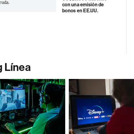
euda.
con una emisión de
bonos en EE.UU.
g Línea