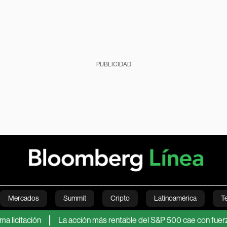
PUBLICIDAD
Mercados
Summit
Cripto
Latinoamérica
T
ación
La acción más rentable del S&P 500 cae con fuerza tras 
Green
Economía
Estilo de vida
Mundo
Videos