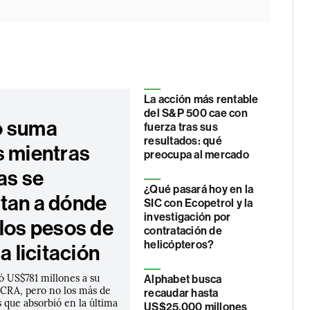
La acción más rentable
del S&P 500 cae con
o suma
fuerza tras sus
resultados: qué
s mientras
preocupa al mercado
as se
¿Qué pasará hoy en la
tan a dónde
SIC con Ecopetrol y la
investigación por
 los pesos de
contratación de
helicópteros?
ma licitación
ó US$781 millones a su
Alphabet busca
BCRA, pero no los más de
recaudar hasta
 que absorbió en la última
US$25.000 millones