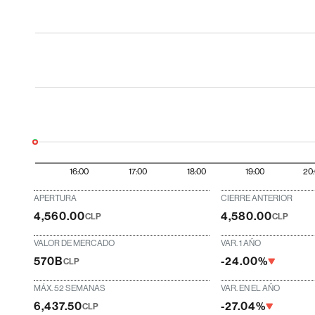
16:00
17:00
18:00
19:00
20
APERTURA
CIERRE ANTERIOR
4,560.00
4,580.00
CLP
CLP
VALOR DE MERCADO
VAR. 1 AÑO
570B
-24.00%
CLP
MÁX. 52 SEMANAS
VAR. EN EL AÑO
6,437.50
-27.04%
CLP