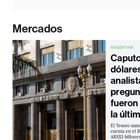
Mercados
ARGENTINA
Caput
dólare
analist
pregun
fueron
la últi
El Tesoro sum
cuenta en el 
ARS$3 billones