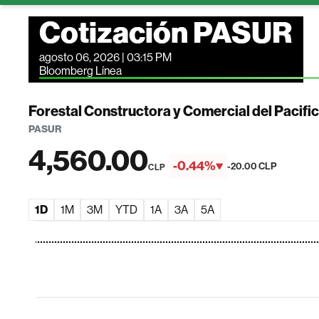
Cotización PASUR
agosto 06, 2026 | 03:15 PM
Bloomberg Línea
Forestal Constructora y Comercial del Pacifi
PASUR
4,560.00
-0.44%
-20.00 CLP
CLP
1D
1M
3M
YTD
1A
3A
5A