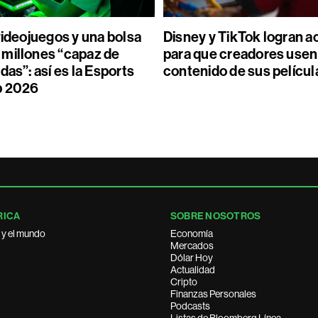
videojuegos y una bolsa
Disney y TikTok logran 
millones “capaz de
para que creadores usen
das”: así es la Esports
contenido de sus películ
p 2026
RICA
SOBRE NOSOTROS
 y el mundo
Economía
Mercados
Dólar Hoy
Actualidad
Cripto
Finanzas Personales
Podcasts