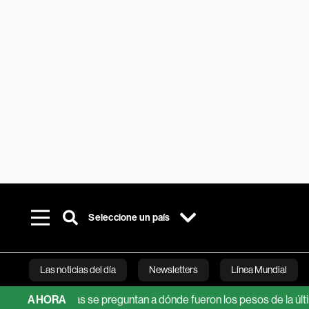
Seleccione un país
Las noticias del día
Newsletters
Línea Mundial
analistas se preguntan a dónde fueron los pesos de la última licit
AHORA
Bloomberg 