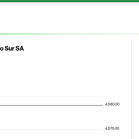
co Sur SA
4,580.00
4,575.00