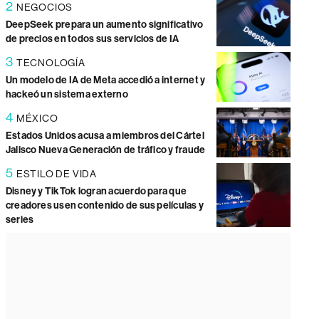
2
NEGOCIOS
DeepSeek prepara un aumento significativo
de precios en todos sus servicios de IA
3
TECNOLOGÍA
Un modelo de IA de Meta accedió a internet y
hackeó un sistema externo
4
MÉXICO
Estados Unidos acusa a miembros del Cártel
Jalisco Nueva Generación de tráfico y fraude
5
ESTILO DE VIDA
Disney y TikTok logran acuerdo para que
creadores usen contenido de sus películas y
series