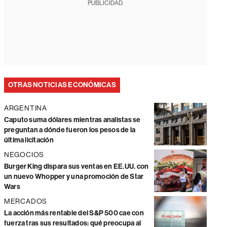
PUBLICIDAD
OTRAS NOTICIAS ECONÓMICAS
ARGENTINA
Caputo suma dólares mientras analistas se
preguntan a dónde fueron los pesos de la
última licitación
NEGOCIOS
Burger King dispara sus ventas en EE.UU. con
un nuevo Whopper y una promoción de Star
Wars
MERCADOS
La acción más rentable del S&P 500 cae con
fuerza tras sus resultados: qué preocupa al