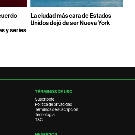
acuerdo
La ciudad más cara de Estados
Unidos dejó de ser Nueva York
as y series
TÉRMINOS DE USO
Suscríbete
Política de privacidad
Términos de suscripción
Tecnología
T&C
NEGOCIOS