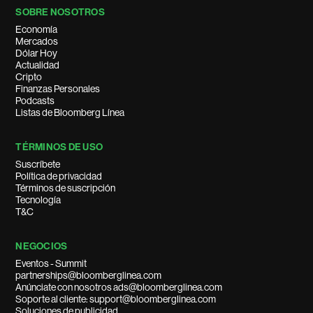
SOBRE NOSOTROS
Economía
Mercados
Dólar Hoy
Actualidad
Cripto
Finanzas Personales
Podcasts
Listas de Bloomberg Línea
TÉRMINOS DE USO
Suscríbete
Política de privacidad
Términos de suscripción
Tecnología
T&C
NEGOCIOS
Eventos - Summit
partnerships@bloomberglinea.com
Anúnciate con nosotros ads@bloomberglinea.com
Soporte al cliente: support@bloomberglinea.com
Soluciones de publicidad