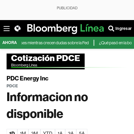
PUBLICIDAD
Ingresar
AHORA
res meses mientras crecen dudas sobre la Fed
¿Qué pasó en la bolsa de Br
Cotización PDCE
Bloomberg Línea
PDC Energy Inc
PDCE
Informacion no
disponible
1D
1M
3M
YTD
1A
3A
5A