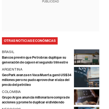
PUBLICIDAD
OTRAS NOTICIAS ECONÓMICAS
BRASIL
Bancos prevén que Petrobras duplique su
generación de caja en el segundo trimestre
ARGENTINA
GeoPark avanza en Vaca Muerta: ganó US$34
millones pero no pudo aprovechar el alza del
precio del petróleo
COLOMBIA
Grupo Argos anuncia millonaria recompra de
acciones y promete duplicar el dividendo