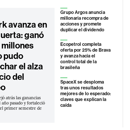
Grupo Argos anuncia
millonaria recompra de
k avanza en
acciones y promete
duplicar el dividendo
uerta: ganó
millones
Ecopetrol completa
oferta por 25% de Brava
o pudo
y avanza hacia el
control total de la
char el alza
brasileña
cio del
SpaceX se desploma
eo
tras unos resultados
mejores de lo esperado:
ejó atrás las ganancias
claves que explican la
 año pasado y fortaleció
caída
 el primer semestre de