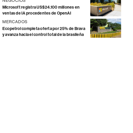
NEGOCIOS
Microsoft registra US$24.100 millones en
ventas de IA procedentes de OpenAI
MERCADOS
Ecopetrol completa oferta por 25% de Brava
y avanza hacia el control total de la brasileña