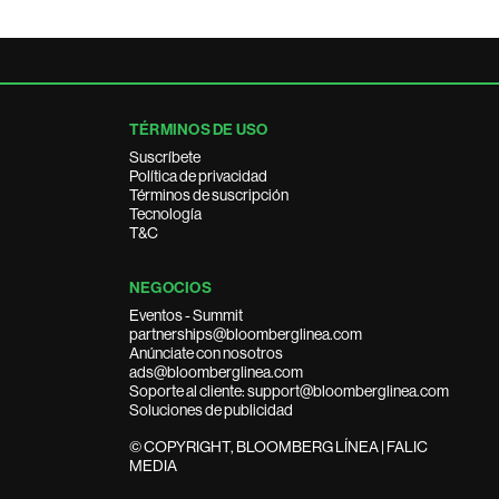
TÉRMINOS DE USO
Suscríbete
Política de privacidad
Términos de suscripción
Tecnología
T&C
NEGOCIOS
Eventos - Summit
partnerships@bloomberglinea.com
Anúnciate con nosotros
ads@bloomberglinea.com
Soporte al cliente: support@bloomberglinea.com
Soluciones de publicidad
© COPYRIGHT, BLOOMBERG LÍNEA | FALIC
MEDIA