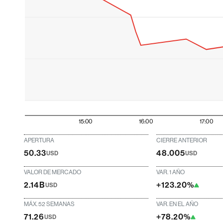
15:00
16:00
17:00
APERTURA
CIERRE ANTERIOR
50.33
48.005
USD
USD
VALOR DE MERCADO
VAR. 1 AÑO
2.14B
+123.20%
USD
MÁX. 52 SEMANAS
VAR. EN EL AÑO
71.26
+78.20%
USD