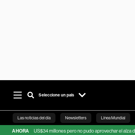
Seleccione un país
Las noticias del día
Newsletters
Línea Mundial
ta: ganó US$34 millones pero no pudo aprovechar el alza del prec
AHORA
Bloomberg 