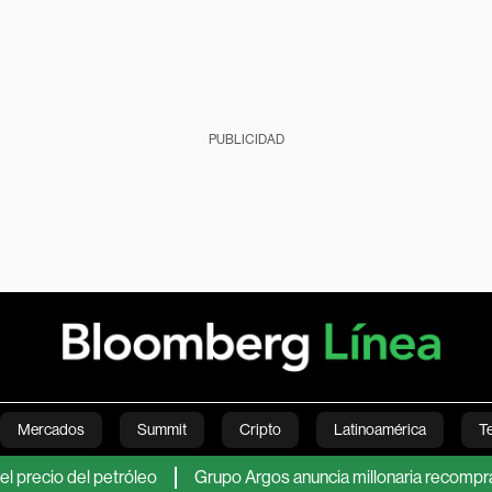
PUBLICIDAD
Mercados
Summit
Cripto
Latinoamérica
T
io del petróleo
Grupo Argos anuncia millonaria recompra de a
Green
Economía
Estilo de vida
Mundo
Videos