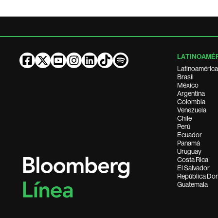
LATINOAMÉ
Latinoamérica
Brasil
México
Argentina
Colombia
Venezuela
Chile
Perú
Ecuador
Panamá
Uruguay
Costa Rica
El Salvador
República Do
Guatemala