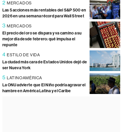
2
MERCADOS
Las 5 acciones más rentables del S&P 500 en
2026 en una semana récord para Wall Street
3
MERCADOS
El precio del oro se dispara y va camino a su
mejor día desde febrero: qué impulsa el
repunte
4
ESTILO DE VIDA
La ciudad más cara de Estados Unidos dejó de
ser Nueva York
5
LATINOAMÉRICA
La ONU advierte que El Niño podría agravar el
hambre en América Latina y el Caribe