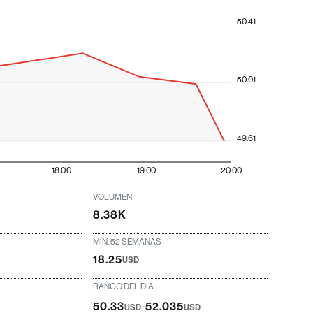
50.41
50.01
49.61
18:00
19:00
20:00
VOLUMEN
8.38K
MÍN. 52 SEMANAS
18.25
USD
RANGO DEL DÍA
-
50.33
52.035
USD
USD