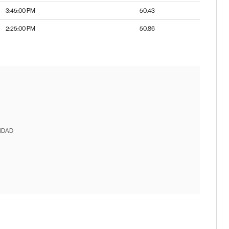
3:45:00 PM
50.43
2:25:00 PM
50.86
IDAD