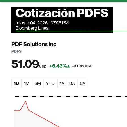
Cotización PDFS
agosto 04, 2026 | 07:55 PM
Bloomberg Línea
PDF Solutions Inc
PDFS
51.09
+6.43%
+3.085 USD
USD
1D
1M
3M
YTD
1A
3A
5A