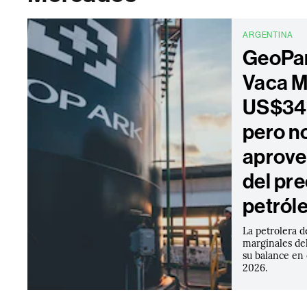
ARGENTINA
GeoPar
Vaca M
US$34 
pero n
aprove
del pre
petról
La petrolera d
marginales del
su balance en
2026.