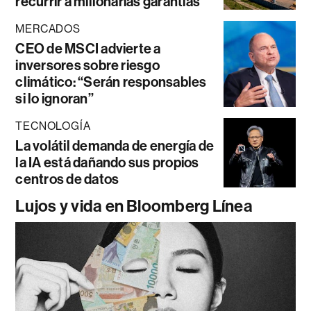
recurrir a millonarias garantías
MERCADOS
CEO de MSCI advierte a
inversores sobre riesgo
climático: “Serán responsables
si lo ignoran”
TECNOLOGÍA
La volátil demanda de energía de
la IA está dañando sus propios
centros de datos
Lujos y vida en Bloomberg Línea