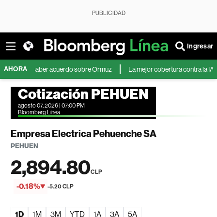
PUBLICIDAD
Ingresar
AHORA
ue sin haber acuerdo sobre Ormuz
La mejor cobertura contra la IA: basura,
Cotización PEHUEN
agosto 07, 2026 | 07:00 PM
Bloomberg Línea
Empresa Electrica Pehuenche SA
PEHUEN
2,894.80
CLP
-0.18%
-5.20 CLP
1D
1M
3M
YTD
1A
3A
5A