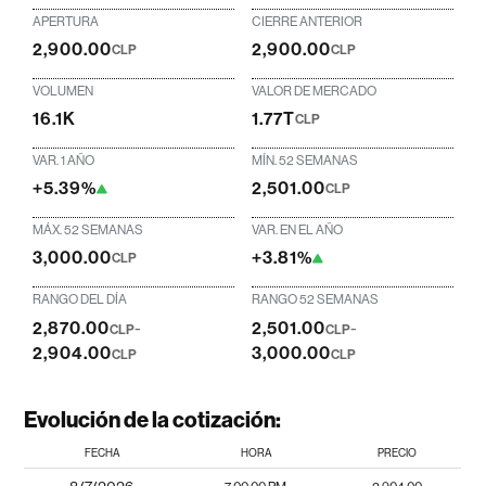
APERTURA
CIERRE ANTERIOR
2,900.00
2,900.00
CLP
CLP
VOLUMEN
VALOR DE MERCADO
16.1K
1.77T
CLP
VAR. 1 AÑO
MÍN. 52 SEMANAS
+5.39%
2,501.00
CLP
MÁX. 52 SEMANAS
VAR. EN EL AÑO
3,000.00
+3.81%
CLP
RANGO DEL DÍA
RANGO 52 SEMANAS
2,870.00
-
2,501.00
-
CLP
CLP
2,904.00
3,000.00
CLP
CLP
Evolución de la cotización:
FECHA
HORA
PRECIO