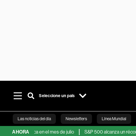
Seleccione un país
Las noticias del día
Newsletters
Línea Mundial
atinoamérica en el mes de julio
AHORA
S&P 500 alcanza un récord impul
Bloomberg 