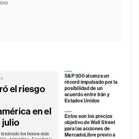
IDAD
S&P 500 alcanza un
CA
récord impulsado por la
ró el riesgo
posibilidad de un
acuerdo entre Irán y
Estados Unidos
américa en el
Estos son los precios
julio
objetivo de Wall Street
para las acciones de
 teniendo los bonos más
MercadoLibre previo a