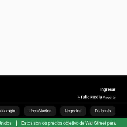
Ingresar
ecnología
Línea Studios
Negocios
Podcasts
Estos son los precios objetivo de Wall Street para las accione
English