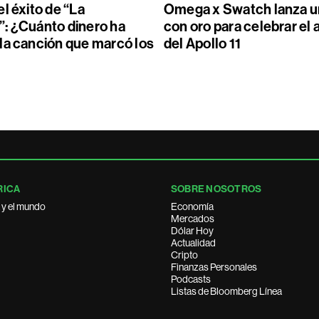
l éxito de “La
Omega x Swatch lanza un
: ¿Cuánto dinero ha
con oro para celebrar el 
la canción que marcó los
del Apollo 11
RICA
SOBRE NOSOTROS
 y el mundo
Economía
Mercados
Dólar Hoy
Actualidad
Cripto
Finanzas Personales
Podcasts
Listas de Bloomberg Línea