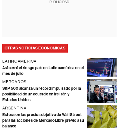
PUBLICIDAD
OTRAS NOTICIAS ECONÓMICAS
LATINOAMÉRICA
Así cerró el riesgo país en Latinoamérica en el
mes de julio
MERCADOS
S&P 500 alcanza un récord impulsado por la
posibilidad de un acuerdo entre Irán y
Estados Unidos
ARGENTINA
Estos son los precios objetivo de Wall Street
para las acciones de MercadoLibre previo a su
balance