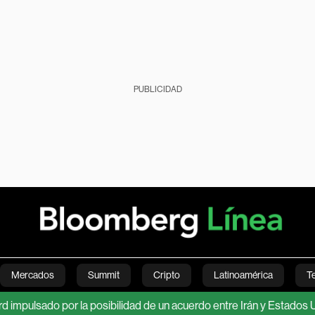
PUBLICIDAD
Mercados
Summit
Cripto
Latinoamérica
T
sado por la posibilidad de un acuerdo entre Irán y Estados Unidos
Green
Economía
Estilo de vida
Mundo
Videos