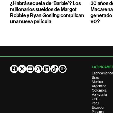
¿Habrá secuela de ‘Barbie’? Los
30 años de
millonarios sueldos de Margot
Macarena”
Robbie y Ryan Gosling complican
generado 
una nueva película
90?
LATINOAMÉ
Latinoamérica
Brasil
México
Argentina
Colombia
Venezuela
Chile
Perú
Ecuador
Panamá