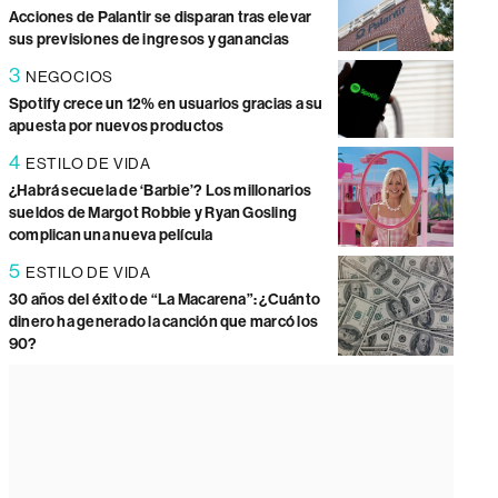
Acciones de Palantir se disparan tras elevar
sus previsiones de ingresos y ganancias
3
NEGOCIOS
Spotify crece un 12% en usuarios gracias a su
apuesta por nuevos productos
4
ESTILO DE VIDA
¿Habrá secuela de ‘Barbie’? Los millonarios
sueldos de Margot Robbie y Ryan Gosling
complican una nueva película
5
ESTILO DE VIDA
30 años del éxito de “La Macarena”: ¿Cuánto
dinero ha generado la canción que marcó los
90?