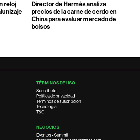
 reloj
Director de Hermès analiza
alunizaje
precios de la carne de cerdo en
China para evaluar mercado de
bolsos
TÉRMINOS DE USO
Suscríbete
Política de privacidad
Términos de suscripción
Tecnología
T&C
NEGOCIOS
Eventos - Summit