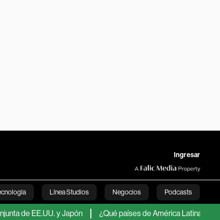
Ingresar
ecnología
Línea Studios
Negocios
Podcasts
 de EE.UU. y Japón
¿Qué países de América Latina apuestan por 
English