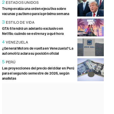
2
ESTADOS UNIDOS
Trump evalúa una orden ejecutiva sobre
vacunas y autismo para la próxima semana
3
ESTILO DE VIDA
GTA 6 tendrá un adelanto exclusivo en
Netflix: cuándo se estrena y a qué hora
4
VENEZUELA
¿General Motors de vuelta en Venezuela? La
automotriz aclara su posición oficial
5
PERÚ
Las proyecciones del precio del dólar en Perú
para el segundo semestre de 2026, según
analistas