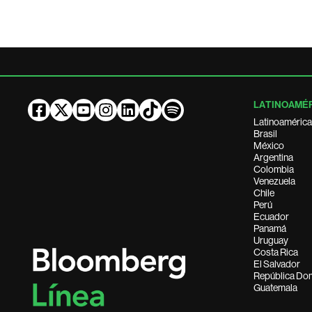
LATINOAMÉ
Latinoamérica
Brasil
México
Argentina
Colombia
Venezuela
Chile
Perú
Ecuador
Panamá
Uruguay
Costa Rica
El Salvador
República Do
Guatemala