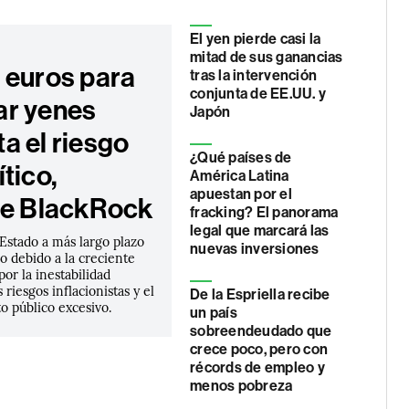
El yen pierde casi la
mitad de sus ganancias
 euros para
tras la intervención
conjunta de EE.UU. y
r yenes
Japón
a el riesgo
¿Qué países de
tico,
América Latina
apuestan por el
te BlackRock
fracking? El panorama
legal que marcará las
Estado a más largo plazo
nuevas inversiones
o debido a la creciente
or la inestabilidad
s riesgos inflacionistas y el
De la Espriella recibe
 público excesivo.
un país
sobreendeudado que
crece poco, pero con
récords de empleo y
menos pobreza