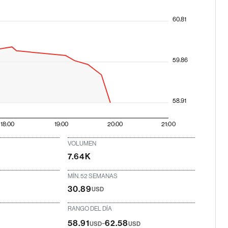
60.81
59.86
58.91
18:00
19:00
20:00
21:00
VOLUMEN
7.64K
MÍN. 52 SEMANAS
30.89
USD
RANGO DEL DÍA
-
58.91
62.58
USD
USD