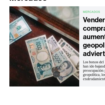
MERCADOS
Vender
compra
aument
geopolí
advier
Los bonos del 
han ido bajand
preocupación p
geopolítica, lo
endeudamiento