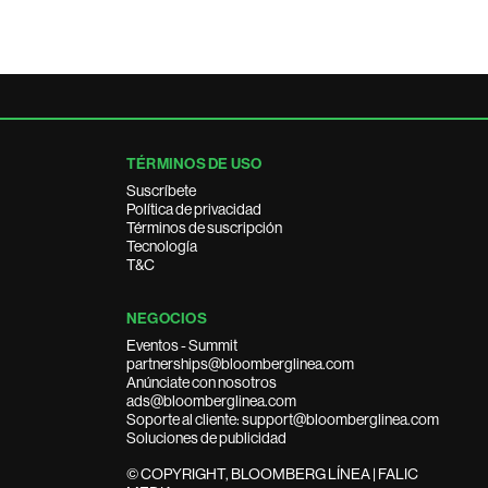
TÉRMINOS DE USO
Suscríbete
Política de privacidad
Términos de suscripción
Tecnología
T&C
NEGOCIOS
Eventos - Summit
partnerships@bloomberglinea.com
Anúnciate con nosotros
ads@bloomberglinea.com
Soporte al cliente: support@bloomberglinea.com
Soluciones de publicidad
© COPYRIGHT, BLOOMBERG LÍNEA | FALIC