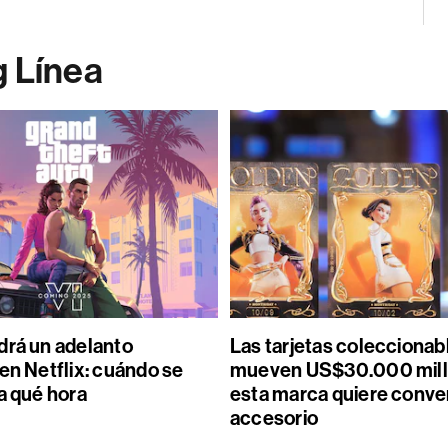
g Línea
drá un adelanto
Las tarjetas coleccionab
en Netflix: cuándo se
mueven US$30.000 mill
a qué hora
esta marca quiere conver
accesorio