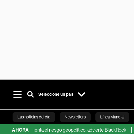
Seleccione un país
Las noticias del día
Newsletters
Línea Mundial
nes aumenta el riesgo geopolítico, advierte BlackRock
AHORA
El yen 
Bloomberg 