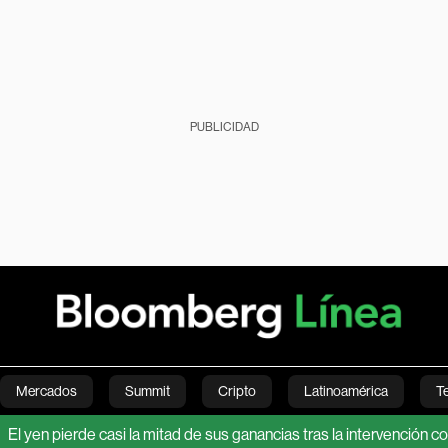
PUBLICIDAD
Mercados
Summit
Cripto
Latinoamérica
T
pierde casi la mitad de sus ganancias tras la intervención conjunta
Green
Economía
Estilo de vida
Mundo
Videos