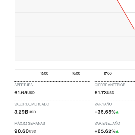
15:00
16:00
17:00
APERTURA
CIERRE ANTERIOR
61.65
61.73
USD
USD
VALOR DE MERCADO
VAR. 1 AÑO
3.29B
+36.65%
USD
MÁX. 52 SEMANAS
VAR. EN EL AÑO
90.60
+65.62%
USD