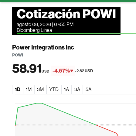
Cotización POWI
agosto 06, 2026 | 07:55 PM
Bloomberg Línea
Power Integrations Inc
POWI
58.91
-4.57%
-2.82 USD
USD
1D
1M
3M
YTD
1A
3A
5A