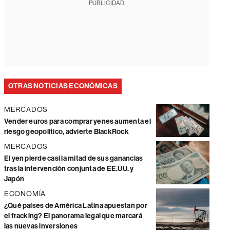
PUBLICIDAD
OTRAS NOTICIAS ECONÓMICAS
MERCADOS
Vender euros para comprar yenes aumenta el
riesgo geopolítico, advierte BlackRock
MERCADOS
El yen pierde casi la mitad de sus ganancias
tras la intervención conjunta de EE.UU. y
Japón
ECONOMÍA
¿Qué países de América Latina apuestan por
el fracking? El panorama legal que marcará
las nuevas inversiones