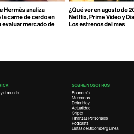
de Hermès analiza
¿Qué ver en agosto de 2
 la carne de cerdo en
Netflix, Prime Video y Di
a evaluar mercado de
Los estrenos del mes
RICA
SOBRE NOSOTROS
 y el mundo
Economía
Mercados
Dólar Hoy
Actualidad
Cripto
Finanzas Personales
Podcasts
Listas de Bloomberg Línea