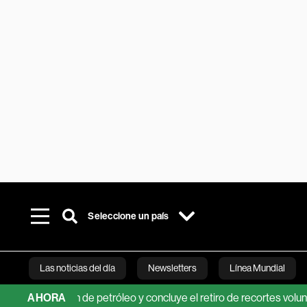
Seleccione un país
Las noticias del día
Newsletters
Línea Mundial
ucción de petróleo y concluye el retiro de recortes voluntarios
AHORA
Bloomberg 