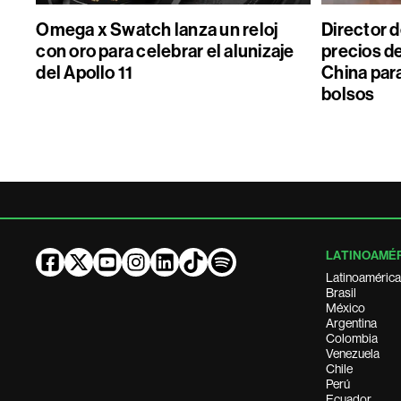
Omega x Swatch lanza un reloj
Director 
con oro para celebrar el alunizaje
precios de
del Apollo 11
China par
bolsos
LATINOAMÉ
Latinoamérica
Brasil
México
Argentina
Colombia
Venezuela
Chile
Perú
Ecuador