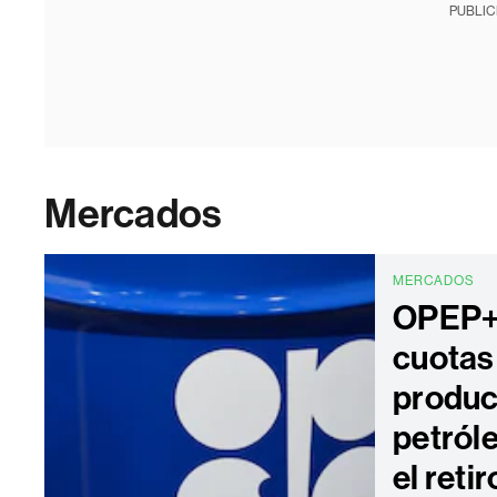
PUBLIC
Mercados
MERCADOS
OPEP+
cuotas
produc
petról
el reti