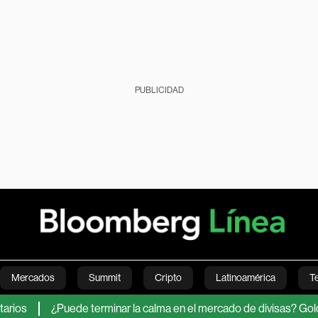
PUBLICIDAD
Mercados
Summit
Cripto
Latinoamérica
T
¿Puede terminar la calma en el mercado de divisas? Goldman Sa
Green
Economía
Estilo de vida
Mundo
Videos