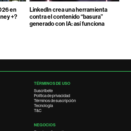
026 en
LinkedIn crea una herramienta
sney +?
contra el contenido “basura”
generado con IA: así funciona
TÉRMINOS DE USO
Suscríbete
Política de privacidad
Términos de suscripción
Tecnología
T&C
NEGOCIOS