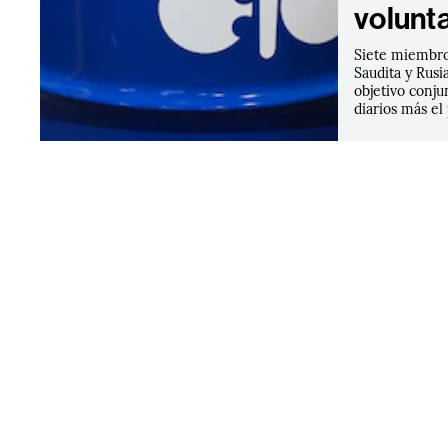
volunt
Siete miembro
Saudita y Rus
objetivo conju
diarios más e