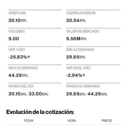
APERTURA
CIERRE ANTERIOR
30.10
30.04
BRL
BRL
VOLUMEN
VALOR DE MERCADO
9.00
9.56M
BRL
VAR. 1 AÑO
MÍN. 52 SEMANAS
-25.83%
29.65
BRL
MÁX. 52 SEMANAS
VAR. EN EL AÑO
44.29
-2.94%
BRL
RANGO DEL DÍA
RANGO 52 SEMANAS
30.10
-
33.00
29.65
-
44.29
BRL
BRL
BRL
BRL
Evolución de la cotización:
FECHA
HORA
PRECIO