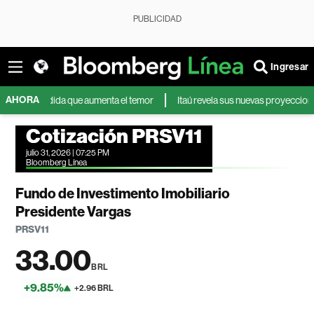
PUBLICIDAD
Ingresar
AHORA
a medida que aumenta el temor
Itaú revela sus nuevas proyecciones del p
Cotización PRSV11
julio 31, 2026 | 07:25 PM
Bloomberg Línea
Fundo de Investimento Imobiliario
Presidente Vargas
PRSV11
33.00
BRL
+9.85%
+2.96 BRL