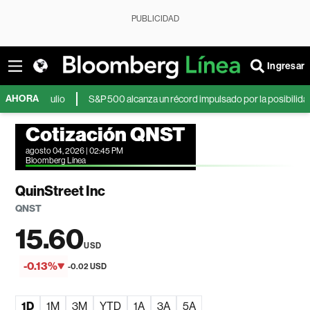
PUBLICIDAD
Ingresar
AHORA
 de julio
S&P 500 alcanza un récord impulsado por la posibilidad de un 
Cotización QNST
agosto 04, 2026 | 02:45 PM
Bloomberg Línea
QuinStreet Inc
QNST
15.60
USD
-0.13%
-0.02 USD
1D
1M
3M
YTD
1A
3A
5A