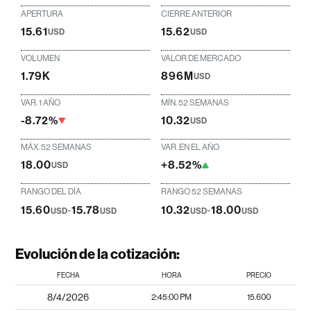
APERTURA
CIERRE ANTERIOR
15.61
15.62
USD
USD
VOLUMEN
VALOR DE MERCADO
1.79K
896M
USD
VAR. 1 AÑO
MÍN. 52 SEMANAS
-8.72%
10.32
USD
MÁX. 52 SEMANAS
VAR. EN EL AÑO
18.00
+8.52%
USD
RANGO DEL DÍA
RANGO 52 SEMANAS
15.60
-
15.78
10.32
-
18.00
USD
USD
USD
USD
Evolución de la cotización:
FECHA
HORA
PRECIO
8/4/2026
2:45:00 PM
15.600