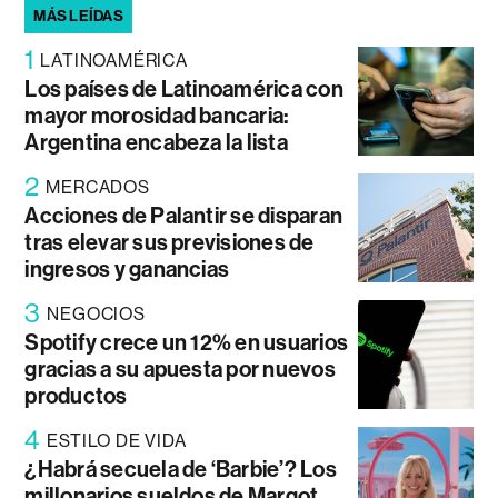
MÁS LEÍDAS
1
LATINOAMÉRICA
Los países de Latinoamérica con
mayor morosidad bancaria:
Argentina encabeza la lista
2
MERCADOS
Acciones de Palantir se disparan
tras elevar sus previsiones de
ingresos y ganancias
3
NEGOCIOS
Spotify crece un 12% en usuarios
gracias a su apuesta por nuevos
productos
4
ESTILO DE VIDA
¿Habrá secuela de ‘Barbie’? Los
millonarios sueldos de Margot