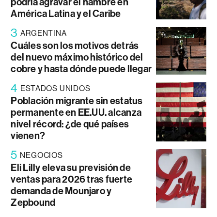
podría agravar el hambre en
América Latina y el Caribe
3
ARGENTINA
Cuáles son los motivos detrás
del nuevo máximo histórico del
cobre y hasta dónde puede llegar
4
ESTADOS UNIDOS
Población migrante sin estatus
permanente en EE.UU. alcanza
nivel récord: ¿de qué países
vienen?
5
NEGOCIOS
Eli Lilly eleva su previsión de
ventas para 2026 tras fuerte
demanda de Mounjaro y
Zepbound