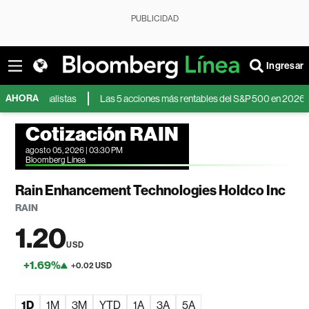
PUBLICIDAD
Ingresar
AHORA
s analistas
Las 5 acciones más rentables del S&P 500 en 2026 en una se
Cotización RAIN
agosto 05, 2026 | 03:30 PM
Bloomberg Línea
Rain Enhancement Technologies Holdco Inc
RAIN
1.20
USD
+1.69%
+0.02 USD
1D
1M
3M
YTD
1A
3A
5A