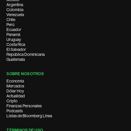
Argentina
Colombia
Venezuela
Chile
Perú
Ecuador
Panamá
Uruguay
Costa Rica
El Salvador
República Dominicana
Guatemala
SOBRE NOSOTROS
Economía
Mercados
Dólar Hoy
Actualidad
Cripto
Finanzas Personales
Podcasts
Listas de Bloomberg Línea
TÉRMINOS DE USO