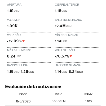
APERTURA
CIERRE ANTERIOR
1.19
1.18
USD
USD
VOLUMEN
VALOR DE MERCADO
1.99K
12.4M
USD
VAR. 1 AÑO
MÍN. 52 SEMANAS
-72.09%
1.14
USD
MÁX. 52 SEMANAS
VAR. EN EL AÑO
8.24
-78.57%
USD
RANGO DEL DÍA
RANGO 52 SEMANAS
1.19
-
1.26
1.14
-
8.24
USD
USD
USD
USD
Evolución de la cotización:
FECHA
HORA
PRECIO
8/5/2026
3:30:00 PM
1.200