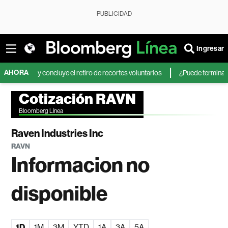
PUBLICIDAD
Ingresar
AHORA
eo y concluye el retiro de recortes voluntarios
¿Puede terminar la calm
Cotización RAVN
Bloomberg Línea
Raven Industries Inc
RAVN
Informacion no
disponible
1D
1M
3M
YTD
1A
3A
5A