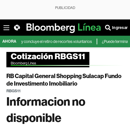
PUBLICIDAD
Ingresar
AHORA
eo y concluye el retiro de recortes voluntarios
¿Puede terminar la calma
Cotización RBGS11
Bloomberg Línea
RB Capital General Shopping Sulacap Fundo
de Investimento Imobiliario
RBGS11
Informacion no
disponible