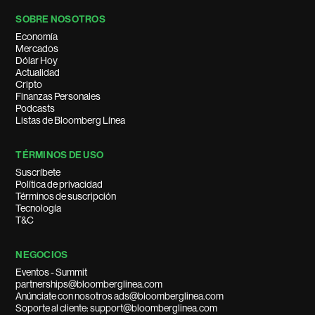
SOBRE NOSOTROS
Economía
Mercados
Dólar Hoy
Actualidad
Cripto
Finanzas Personales
Podcasts
Listas de Bloomberg Línea
TÉRMINOS DE USO
Suscríbete
Política de privacidad
Términos de suscripción
Tecnología
T&C
NEGOCIOS
Eventos - Summit
partnerships@bloomberglinea.com
Anúnciate con nosotros ads@bloomberglinea.com
Soporte al cliente: support@bloomberglinea.com