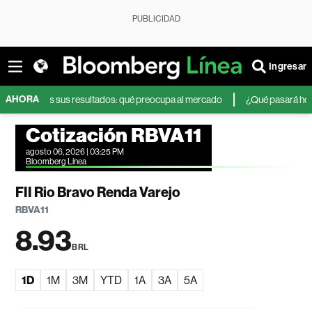
PUBLICIDAD
Ingresar
AHORA
a tras sus resultados: qué preocupa al mercado
¿Qué pasará hoy en la SI
Cotización RBVA11
agosto 06, 2026 | 03:25 PM
Bloomberg Línea
FII Rio Bravo Renda Varejo
RBVA11
8.93
BRL
1D
1M
3M
YTD
1A
3A
5A