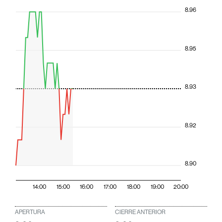
8.96
8.95
8.93
8.92
8.90
14:00
15:00
16:00
17:00
18:00
19:00
20:00
APERTURA
CIERRE ANTERIOR