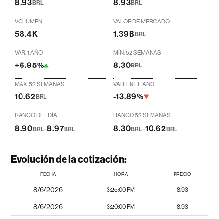
8.93
8.93
BRL
BRL
VOLUMEN
VALOR DE MERCADO
58.4K
1.39B
BRL
VAR. 1 AÑO
MÍN. 52 SEMANAS
+6.95%
8.30
BRL
MÁX. 52 SEMANAS
VAR. EN EL AÑO
10.62
-13.89%
BRL
RANGO DEL DÍA
RANGO 52 SEMANAS
8.90
-
8.97
8.30
-
10.62
BRL
BRL
BRL
BRL
Evolución de la cotización:
FECHA
HORA
PRECIO
8/6/2026
3:25:00 PM
8.93
8/6/2026
3:20:00 PM
8.93