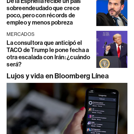
De la Espriella recibe un país
sobreendeudado que crece
poco, pero con récords de
empleo y menos pobreza
MERCADOS
La consultora que anticipó el
TACO de Trump le pone fecha a
otra escalada con Irán: ¿cuándo
será?
Lujos y vida en Bloomberg Línea