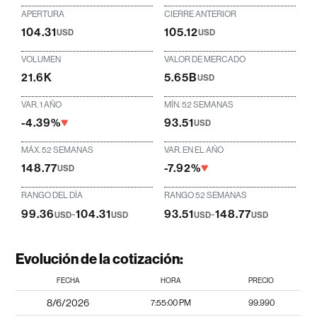
APERTURA
CIERRE ANTERIOR
104.31
105.12
USD
USD
VOLUMEN
VALOR DE MERCADO
21.6K
5.65B
USD
VAR. 1 AÑO
MÍN. 52 SEMANAS
-4.39%
93.51
USD
MÁX. 52 SEMANAS
VAR. EN EL AÑO
148.77
-7.92%
USD
RANGO DEL DÍA
RANGO 52 SEMANAS
99.36
-
104.31
93.51
-
148.77
USD
USD
USD
USD
Evolución de la cotización:
FECHA
HORA
PRECIO
8/6/2026
7:55:00 PM
99.990