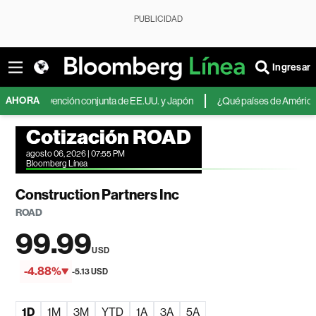
PUBLICIDAD
Ingresar
AHORA
intervención conjunta de EE.UU. y Japón
¿Qué países de América Latina ap
Cotización ROAD
agosto 06, 2026 | 07:55 PM
Bloomberg Línea
Construction Partners Inc
ROAD
99.99
USD
-4.88%
-5.13 USD
1D
1M
3M
YTD
1A
3A
5A