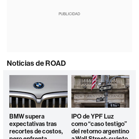
PUBLICIDAD
Noticias de ROAD
BMW supera
IPO de YPF Luz
expectativas tras
como “caso testigo”
recortes de costos,
del retorno argentino
pero enfrenta
a Wall Street: cuánto