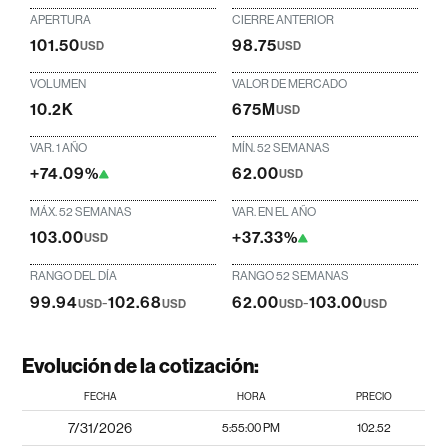
APERTURA
CIERRE ANTERIOR
101.50
98.75
USD
USD
VOLUMEN
VALOR DE MERCADO
10.2K
675M
USD
VAR. 1 AÑO
MÍN. 52 SEMANAS
+74.09%
62.00
USD
MÁX. 52 SEMANAS
VAR. EN EL AÑO
103.00
+37.33%
USD
RANGO DEL DÍA
RANGO 52 SEMANAS
99.94
-
102.68
62.00
-
103.00
USD
USD
USD
USD
Evolución de la cotización:
FECHA
HORA
PRECIO
7/31/2026
5:55:00 PM
102.52