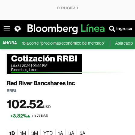
PUBLICIDAD
Ingresar
AHORA
Colombia con el “precio más económico del mercado”
Asia cae por accion
Cotización RRBI
julio 31, 2026 | 05:55 PM
Bloomberg Línea
Red River Bancshares Inc
RRBI
102.52
USD
+3.82%
+3.77 USD
1D
1M
3M
YTD
1A
3A
5A