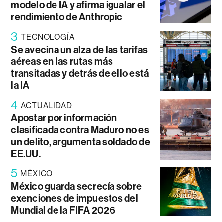
modelo de IA y afirma igualar el
rendimiento de Anthropic
3
TECNOLOGÍA
Se avecina un alza de las tarifas
aéreas en las rutas más
transitadas y detrás de ello está
la IA
4
ACTUALIDAD
Apostar por información
clasificada contra Maduro no es
un delito, argumenta soldado de
EE.UU.
5
MÉXICO
México guarda secrecía sobre
exenciones de impuestos del
Mundial de la FIFA 2026