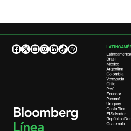
LATINOAMÉ
Latinoamérica
Brasil
México
Argentina
Colombia
Venezuela
Chile
Perú
Ecuador
Panamá
Uruguay
Costa Rica
El Salvador
República Do
Guatemala