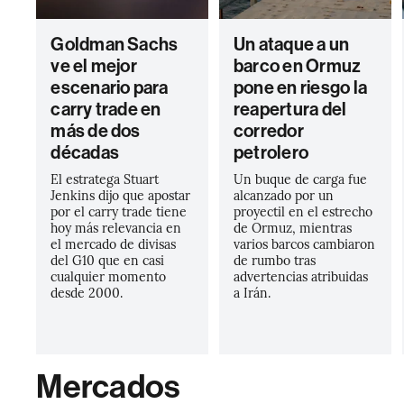
Goldman Sachs
Un ataque a un
ve el mejor
barco en Ormuz
escenario para
pone en riesgo la
carry trade en
reapertura del
más de dos
corredor
décadas
petrolero
El estratega Stuart
Un buque de carga fue
Jenkins dijo que apostar
alcanzado por un
por el carry trade tiene
proyectil en el estrecho
hoy más relevancia en
de Ormuz, mientras
el mercado de divisas
varios barcos cambiaron
del G10 que en casi
de rumbo tras
cualquier momento
advertencias atribuidas
desde 2000.
a Irán.
Mercados