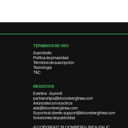
TÉRMINOS DE USO
Suscríbete
Política de privacidad
Términos de suscripción
Tecnología
T&C
NEGOCIOS
Eventos - Summit
partnerships@bloomberglinea.com
Anúnciate con nosotros
ads@bloomberglinea.com
Soporte al cliente: support@bloomberglinea.com
Soluciones de publicidad
© COPYRIGHT, BLOOMBERG LÍNEA | FALIC