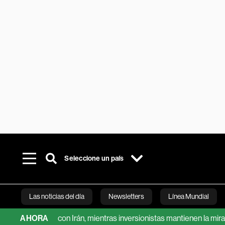
Seleccione un país
Las noticias del día
Newsletters
Línea Mundial
cuerdo con Irán, mientras inversionistas mantienen la mira en el ye
AHORA
Bloomberg 