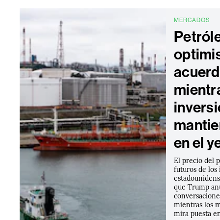
MERCADOS
Petról
optimi
acuerd
mientr
inversi
mantie
en el y
El precio del 
futuros de los 
estadounidens
que Trump an
conversacione
mientras los m
mira puesta en