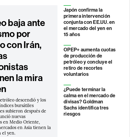
Japón confirma la
primera intervención
eo baja ante
conjunta con EE.UU. en
el mercado del yen en
smo por
15 años
o con Irán,
OPEP+ aumenta cuotas
as
de producción de
petróleo y concluye el
onistas
retiro de recortes
voluntarios
nen la mira
en
¿Puede terminar la
calma en el mercado de
petróleo descendió y los
divisas? Goldman
índices bursátiles
Sachs identifica tres
es subieron después de
riesgos
unció nuevas
s en Medio Oriente,
ercados en Asia tienen la
 el yen.