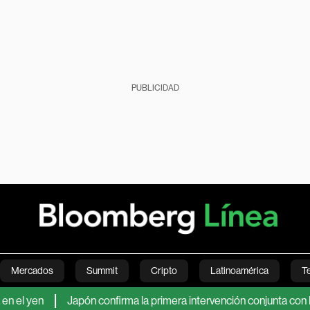
PUBLICIDAD
Mercados
Summit
Cripto
Latinoamérica
T
n
Japón confirma la primera intervención conjunta con EE.UU. 
Green
Economía
Estilo de vida
Mundo
Videos