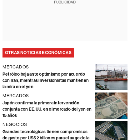
PUBLICIDAD
OTRAS NOTICIAS ECONÓMICAS
MERCADOS
Petróleo baja ante optimismo por acuerdo
con Irán, mientras inversionistas mantienen
la mira en el yen
MERCADOS
Japón confirma la primera intervención
conjunta con EE.UU. en el mercado del yen en
15 años
NEGOCIOS
Grandes tecnológicas tienen compromisos
de gasto por US$2 billones para el auge de la