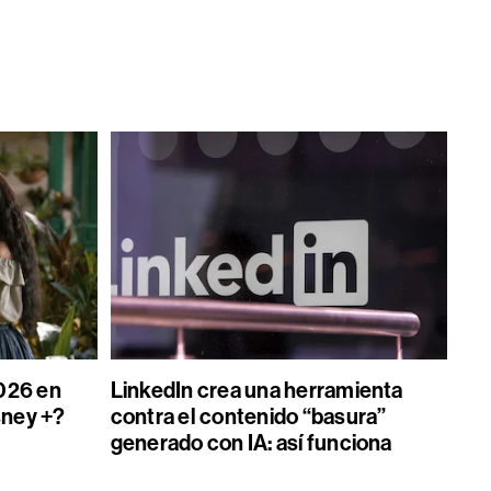
026 en
LinkedIn crea una herramienta
sney +?
contra el contenido “basura”
generado con IA: así funciona