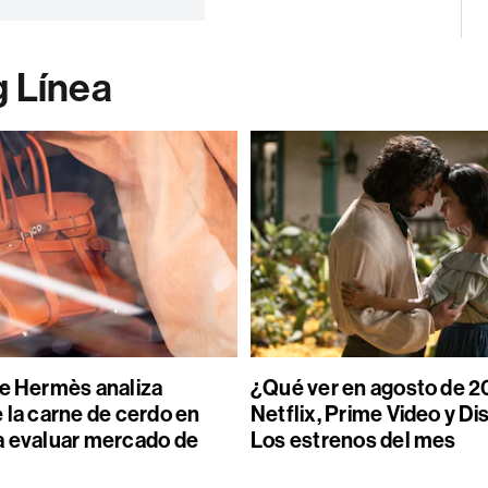
g Línea
de Hermès analiza
¿Qué ver en agosto de 2
 la carne de cerdo en
Netflix, Prime Video y Di
a evaluar mercado de
Los estrenos del mes