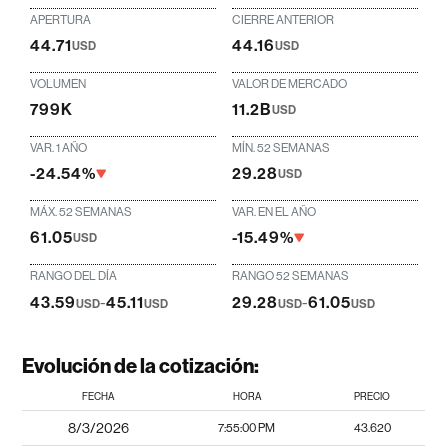
APERTURA
CIERRE ANTERIOR
44.71
44.16
USD
USD
VOLUMEN
VALOR DE MERCADO
799K
11.2B
USD
VAR. 1 AÑO
MÍN. 52 SEMANAS
-24.54%
29.28
USD
MÁX. 52 SEMANAS
VAR. EN EL AÑO
61.05
-15.49%
USD
RANGO DEL DÍA
RANGO 52 SEMANAS
43.59
-
45.11
29.28
-
61.05
USD
USD
USD
USD
Evolución de la cotización:
FECHA
HORA
PRECIO
8/3/2026
7:55:00 PM
43.620