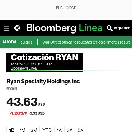
PUBLICIDAD
Ingresar
AHORA
 de líquidos
Wall Street busca respuestas en los primeros resultados de
Cotización RYAN
agosto 03, 2026 | 07:55 PM
Bloomberg Línea
Ryan Specialty Holdings Inc
RYAN
43.63
USD
-1.20%
-0.53 USD
1D
1M
3M
YTD
1A
3A
5A